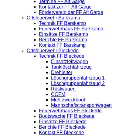
Termine FF Alt Garge
Kontakt zur FF Alt Garge
Förderverein der FF Alt Garge
Ortsfeuerwehr Barskamp
Technik FF Barskamp
Feuerwehrhaus FF Barskamp
Einsätze FF Barskamp
Berichte FF Barskamp
Kontakt FF Barskamp
Ortsfeuerwehr Bleckede
Technik FF Bleckede
Einsatzleitwagen
Tanklöschfahrzeug
Drehleiter
Löschgruppenfahrzeug 1
Löschgruppenfahrzeug 2
Rüstwagen
CCFM
Mehrzweckboot
Mannschaftstransportwagen
Feuerwehrhaus FF Bleckede
Bootswache FF Bleckede
Einsätze FF Bleckede
Berichte FF Bleckede
Kontakt FF Bleckede