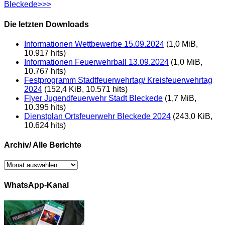
Bleckede>>>
Die letzten Downloads
Informationen Wettbewerbe 15.09.2024
(1,0 MiB,
10.917 hits)
Informationen Feuerwehrball 13.09.2024
(1,0 MiB,
10.767 hits)
Festprogramm Stadtfeuerwehrtag/ Kreisfeuerwehrtag
2024
(152,4 KiB, 10.571 hits)
Flyer Jugendfeuerwehr Stadt Bleckede
(1,7 MiB,
10.395 hits)
Dienstplan Ortsfeuerwehr Bleckede 2024
(243,0 KiB,
10.624 hits)
Archiv/ Alle Berichte
Archiv/
Alle
Berichte
WhatsApp-Kanal