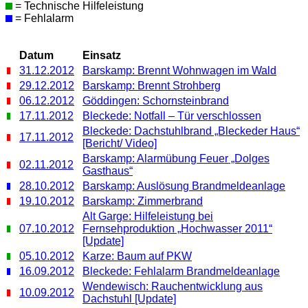
= Technische Hilfeleistung
= Fehlalarm
Datum
Einsatz
31.12.2012
Barskamp: Brennt Wohnwagen im Wald
29.12.2012
Barskamp: Brennt Strohberg
06.12.2012
Göddingen: Schornsteinbrand
17.11.2012
Bleckede: Notfall – Tür verschlossen
Bleckede: Dachstuhlbrand „Bleckeder Haus“
17.11.2012
[Bericht/ Video]
Barskamp: Alarmübung Feuer „Dolges
02.11.2012
Gasthaus“
28.10.2012
Barskamp: Auslösung Brandmeldeanlage
19.10.2012
Barskamp: Zimmerbrand
Alt Garge: Hilfeleistung bei
07.10.2012
Fernsehproduktion „Hochwasser 2011“
[Update]
05.10.2012
Karze: Baum auf PKW
16.09.2012
Bleckede: Fehlalarm Brandmeldeanlage
Wendewisch: Rauchentwicklung aus
10.09.2012
Dachstuhl [Update]