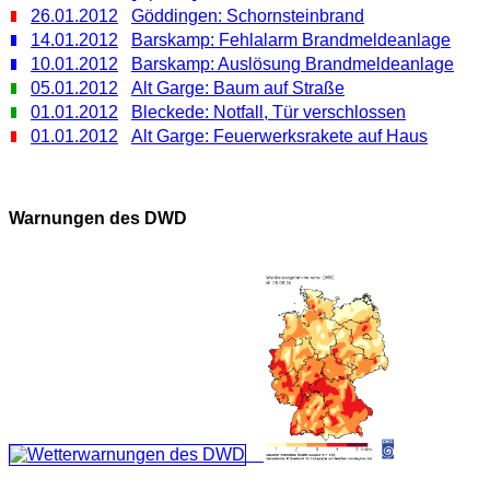
26.01.2012
Göddingen: Schornsteinbrand
14.01.2012
Barskamp: Fehlalarm Brandmeldeanlage
10.01.2012
Barskamp: Auslösung Brandmeldeanlage
05.01.2012
Alt Garge: Baum auf Straße
01.01.2012
Bleckede: Notfall, Tür verschlossen
01.01.2012
Alt Garge: Feuerwerksrakete auf Haus
Warnungen des DWD