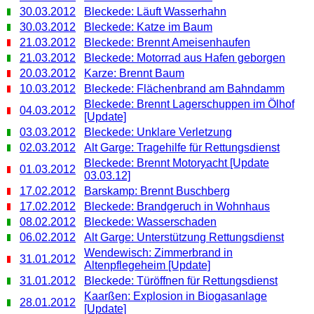
30.03.2012
Bleckede: Läuft Wasserhahn
30.03.2012
Bleckede: Katze im Baum
21.03.2012
Bleckede: Brennt Ameisenhaufen
21.03.2012
Bleckede: Motorrad aus Hafen geborgen
20.03.2012
Karze: Brennt Baum
10.03.2012
Bleckede: Flächenbrand am Bahndamm
Bleckede: Brennt Lagerschuppen im Ölhof
04.03.2012
[Update]
03.03.2012
Bleckede: Unklare Verletzung
02.03.2012
Alt Garge: Tragehilfe für Rettungsdienst
Bleckede: Brennt Motoryacht [Update
01.03.2012
03.03.12]
17.02.2012
Barskamp: Brennt Buschberg
17.02.2012
Bleckede: Brandgeruch in Wohnhaus
08.02.2012
Bleckede: Wasserschaden
06.02.2012
Alt Garge: Unterstützung Rettungsdienst
Wendewisch: Zimmerbrand in
31.01.2012
Altenpflegeheim [Update]
31.01.2012
Bleckede: Türöffnen für Rettungsdienst
Kaarßen: Explosion in Biogasanlage
28.01.2012
[Update]