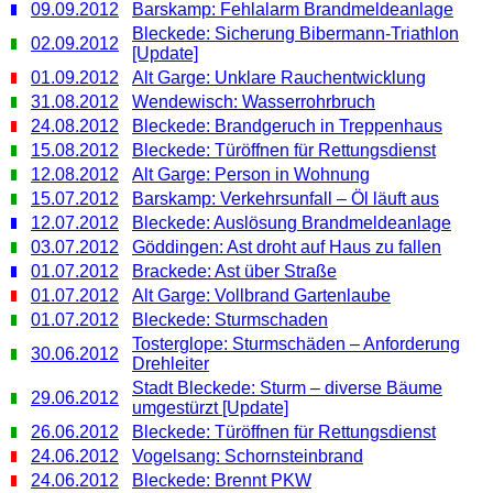
09.09.2012
Barskamp: Fehlalarm Brandmeldeanlage
Bleckede: Sicherung Bibermann-Triathlon
02.09.2012
[Update]
01.09.2012
Alt Garge: Unklare Rauchentwicklung
31.08.2012
Wendewisch: Wasserrohrbruch
24.08.2012
Bleckede: Brandgeruch in Treppenhaus
15.08.2012
Bleckede: Türöffnen für Rettungsdienst
12.08.2012
Alt Garge: Person in Wohnung
15.07.2012
Barskamp: Verkehrsunfall – Öl läuft aus
12.07.2012
Bleckede: Auslösung Brandmeldeanlage
03.07.2012
Göddingen: Ast droht auf Haus zu fallen
01.07.2012
Brackede: Ast über Straße
01.07.2012
Alt Garge: Vollbrand Gartenlaube
01.07.2012
Bleckede: Sturmschaden
Tosterglope: Sturmschäden – Anforderung
30.06.2012
Drehleiter
Stadt Bleckede: Sturm – diverse Bäume
29.06.2012
umgestürzt [Update]
26.06.2012
Bleckede: Türöffnen für Rettungsdienst
24.06.2012
Vogelsang: Schornsteinbrand
24.06.2012
Bleckede: Brennt PKW