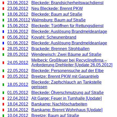
23.06.2012
Bleckede: Brandsicherheitswachdienst
23.06.2012
Neu Bleckede: Brennt PKW
18.06.2012
Bleckede: Baum auf Straße
18.06.20112
Walmsburg: Baum auf Straße
15.06.2012
Bleckede: Türöffnen für Rettungsdienst
13.06.2012
Bleckede: Auslösung Brandmeldeanlage
05.06.2012
Kovahl: Scheunenbrand
01.06.2012
Bleckede: Auslösung Brandmeldeanlage
28.05.2012
Brackede: Brennen Strohballen
28.05.2012
Wendewisch: Zwei Bäume auf Straße
Melbeck: Großfeuer bei Recyclingfirma –
24.05.2012
Anforderung Drehleiter [Update 26.05.2012]
22.05.2012
Bleckede: Personensuche auf der Elbe
20.05.2012
Breetze: Brennt PKW mit Gasantrieb
Bleckede: Zapfschlauch an Tankstelle
18.05.2012
gerissen
01.05.2012
Bleckede: Ölverschmutzung auf Straße
22.04.2012
Alt Garge: Feuer in Turnhalle [Update]
18.04.2012
Barskamp: Nachlöscharbeiten
18.04.2012
Barskamp: Brennt Wohnhaus [Update]
10.04.2012
Breetze: Baum auf Straße