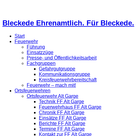
Bleckede Ehrenamtlich. Für Bleckede.
Start
Feuerwehr
Führung
Einsatzzüge
Presse- und Öffentlichkeitsarbeit
Fachgruppen
Gefahrgutgruppe
Kommunikationsgruppe
Kreisfeuerwehrbereitschaft
Feuerwehr – mach mit!
Ortsfeuerwehren
Ortsfeuerwehr Alt Garge
Technik FF Alt Garge
Feuerwehrhaus FF Alt Garge
Chronik FF Alt Garge
Einsätze FF Alt Garge
Berichte FF Alt Garge
Termine FF Alt Garge
Kontakt zur FF Alt Garge