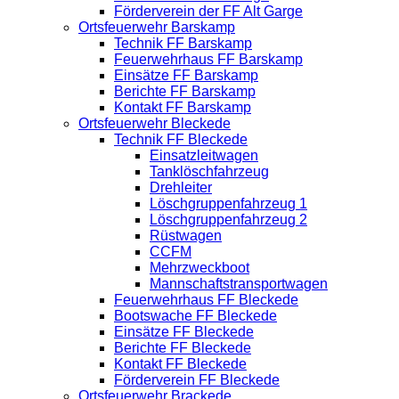
Förderverein der FF Alt Garge
Ortsfeuerwehr Barskamp
Technik FF Barskamp
Feuerwehrhaus FF Barskamp
Einsätze FF Barskamp
Berichte FF Barskamp
Kontakt FF Barskamp
Ortsfeuerwehr Bleckede
Technik FF Bleckede
Einsatzleitwagen
Tanklöschfahrzeug
Drehleiter
Löschgruppenfahrzeug 1
Löschgruppenfahrzeug 2
Rüstwagen
CCFM
Mehrzweckboot
Mannschaftstransportwagen
Feuerwehrhaus FF Bleckede
Bootswache FF Bleckede
Einsätze FF Bleckede
Berichte FF Bleckede
Kontakt FF Bleckede
Förderverein FF Bleckede
Ortsfeuerwehr Brackede