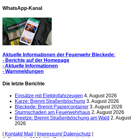
Alle
Berichte
WhatsApp-Kanal
Aktuelle Informationen der Feuerwehr Bleckede:
- Berichte auf der Homepage
- Aktuelle Informationen
- Warnmeldungen
Die letzte Berichte
Einsätze mit Elektrofahrzeugen
4. August 2026
Karze: Brennt Straßenböschung
3. August 2026
Bleckede: Brennt Papiercontainer
3. August 2026
Sturmschaden am Feuerwehrhaus
2. August 2026
Breetze: Brennt Straßenböschung am Wald
2. August
2026
|
Kontakt/ Mail
|
Impressum/ Datenschutz
|