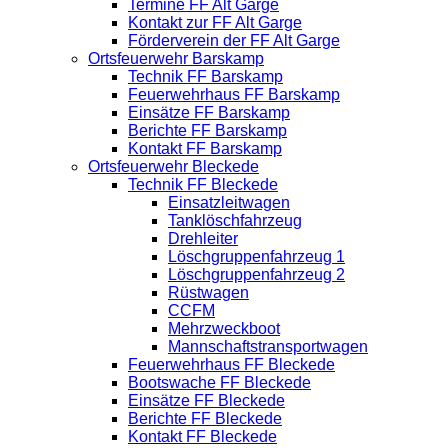
Termine FF Alt Garge
Kontakt zur FF Alt Garge
Förderverein der FF Alt Garge
Ortsfeuerwehr Barskamp
Technik FF Barskamp
Feuerwehrhaus FF Barskamp
Einsätze FF Barskamp
Berichte FF Barskamp
Kontakt FF Barskamp
Ortsfeuerwehr Bleckede
Technik FF Bleckede
Einsatzleitwagen
Tanklöschfahrzeug
Drehleiter
Löschgruppenfahrzeug 1
Löschgruppenfahrzeug 2
Rüstwagen
CCFM
Mehrzweckboot
Mannschaftstransportwagen
Feuerwehrhaus FF Bleckede
Bootswache FF Bleckede
Einsätze FF Bleckede
Berichte FF Bleckede
Kontakt FF Bleckede