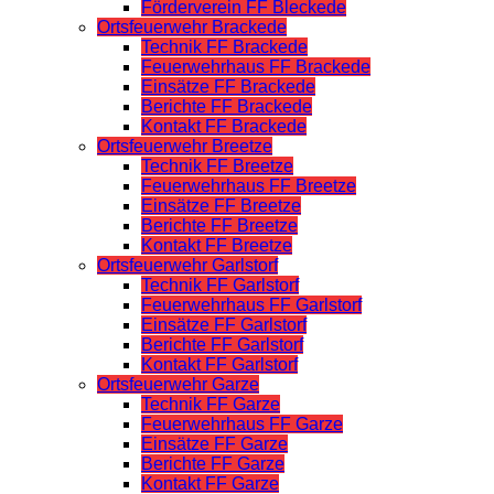
Förderverein FF Bleckede
Ortsfeuerwehr Brackede
Technik FF Brackede
Feuerwehrhaus FF Brackede
Einsätze FF Brackede
Berichte FF Brackede
Kontakt FF Brackede
Ortsfeuerwehr Breetze
Technik FF Breetze
Feuerwehrhaus FF Breetze
Einsätze FF Breetze
Berichte FF Breetze
Kontakt FF Breetze
Ortsfeuerwehr Garlstorf
Technik FF Garlstorf
Feuerwehrhaus FF Garlstorf
Einsätze FF Garlstorf
Berichte FF Garlstorf
Kontakt FF Garlstorf
Ortsfeuerwehr Garze
Technik FF Garze
Feuerwehrhaus FF Garze
Einsätze FF Garze
Berichte FF Garze
Kontakt FF Garze