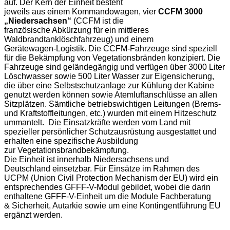
auf. Der Kern der Einheit besteht
jeweils aus einem Kommandowagen, vier
CCFM 3000
„Niedersachsen“
(CCFM ist die
französische Abkürzung für ein mittleres
Waldbrandtanklöschfahrzeug) und einem
Gerätewagen-Logistik. Die CCFM-Fahrzeuge sind speziell
für die Bekämpfung von Vegetationsbränden konzipiert. Die
Fahrzeuge sind geländegängig und verfügen über 3000 Liter
Löschwasser sowie 500 Liter Wasser zur Eigensicherung,
die über eine Selbstschutzanlage zur Kühlung der Kabine
genutzt werden können sowie Atemluftanschlüsse an allen
Sitzplätzen. Sämtliche betriebswichtigen Leitungen (Brems-
und Kraftstoffleitungen, etc.) wurden mit einem Hitzeschutz
ummantelt. Die Einsatzkräfte werden vom Land mit
spezieller persönlicher Schutzausrüstung ausgestattet und
erhalten eine spezifische Ausbildung
zur Vegetationsbrandbekämpfung.
Die Einheit ist innerhalb Niedersachsens und
Deutschland einsetzbar. Für Einsätze im Rahmen des
UCPM (Union Civil Protection Mechanism der EU) wird ein
entsprechendes GFFF-V-Modul gebildet, wobei die darin
enthaltene GFFF-V-Einheit um die Module Fachberatung
& Sicherheit, Autarkie sowie um eine Kontingentführung EU
ergänzt werden.