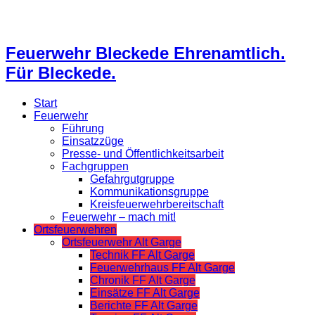
Feuerwehr Bleckede Ehrenamtlich.
Für Bleckede.
Start
Feuerwehr
Führung
Einsatzzüge
Presse- und Öffentlichkeitsarbeit
Fachgruppen
Gefahrgutgruppe
Kommunikationsgruppe
Kreisfeuerwehrbereitschaft
Feuerwehr – mach mit!
Ortsfeuerwehren
Ortsfeuerwehr Alt Garge
Technik FF Alt Garge
Feuerwehrhaus FF Alt Garge
Chronik FF Alt Garge
Einsätze FF Alt Garge
Berichte FF Alt Garge