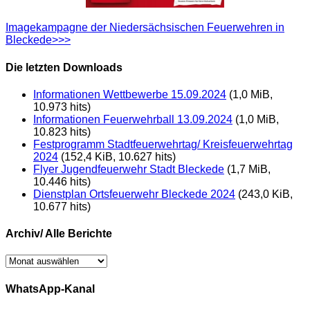
Imagekampagne der Niedersächsischen Feuerwehren in
Bleckede>>>
Die letzten Downloads
Informationen Wettbewerbe 15.09.2024
(1,0 MiB,
10.973 hits)
Informationen Feuerwehrball 13.09.2024
(1,0 MiB,
10.823 hits)
Festprogramm Stadtfeuerwehrtag/ Kreisfeuerwehrtag
2024
(152,4 KiB, 10.627 hits)
Flyer Jugendfeuerwehr Stadt Bleckede
(1,7 MiB,
10.446 hits)
Dienstplan Ortsfeuerwehr Bleckede 2024
(243,0 KiB,
10.677 hits)
Archiv/ Alle Berichte
Archiv/
Alle
Berichte
WhatsApp-Kanal