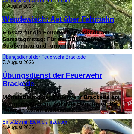
Wendewisch: Ast über Fahrbahn
8. August 2026
Wendewisch: Ast über Fahrbahn
Einsatz für die Feuerwehr Bleckede am
Samstagmittag: Für die SBU (Betrieb
Straßenbau und -unterhalt…
Übungsdienst der Feuerwehr Brackede
7. August 2026
Übungsdienst der Feuerwehr
Brackede
Monatsübung der Feuerwehr Brackede am
Donnerstagabend auf dem Bauernhof: Die
Themen waren Wasserent…
Einsätze mit Elektrofahrzeugen
4. August 2026