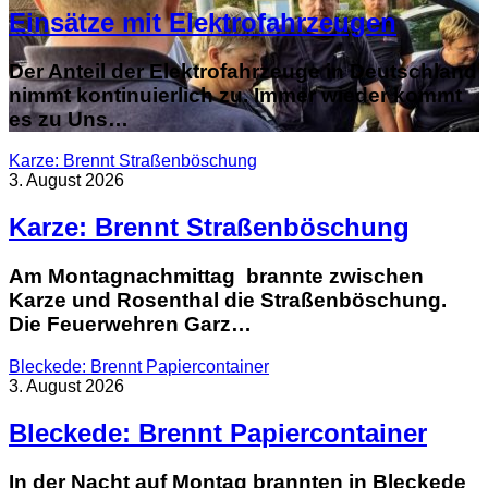
Einsätze mit Elektrofahrzeugen
Der Anteil der Elektrofahrzeuge in Deutschland
nimmt kontinuierlich zu. Immer wieder kommt
es zu Uns…
Karze: Brennt Straßenböschung
3. August 2026
Karze: Brennt Straßenböschung
Am Montagnachmittag brannte zwischen
Karze und Rosenthal die Straßenböschung.
Die Feuerwehren Garz…
Bleckede: Brennt Papiercontainer
3. August 2026
Bleckede: Brennt Papiercontainer
In der Nacht auf Montag brannten in Bleckede