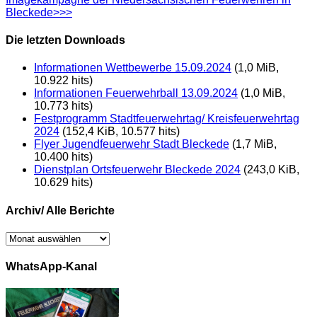
Bleckede>>>
Die letzten Downloads
Informationen Wettbewerbe 15.09.2024
(1,0 MiB,
10.922 hits)
Informationen Feuerwehrball 13.09.2024
(1,0 MiB,
10.773 hits)
Festprogramm Stadtfeuerwehrtag/ Kreisfeuerwehrtag
2024
(152,4 KiB, 10.577 hits)
Flyer Jugendfeuerwehr Stadt Bleckede
(1,7 MiB,
10.400 hits)
Dienstplan Ortsfeuerwehr Bleckede 2024
(243,0 KiB,
10.629 hits)
Archiv/ Alle Berichte
Archiv/
Alle
Berichte
WhatsApp-Kanal