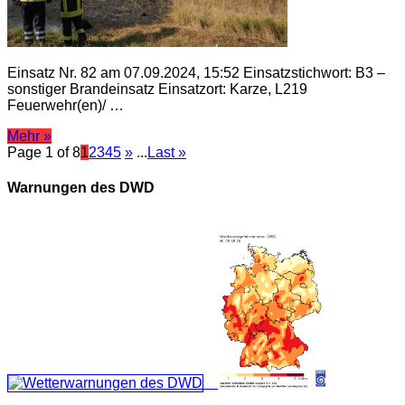
Einsatz Nr. 82 am 07.09.2024, 15:52 Einsatzstichwort: B3 –
sonstiger Brandeinsatz Einsatzort: Karze, L219
Feuerwehr(en)/ …
Mehr »
Page 1 of 8
1
2
3
4
5
»
...
Last »
Warnungen des DWD