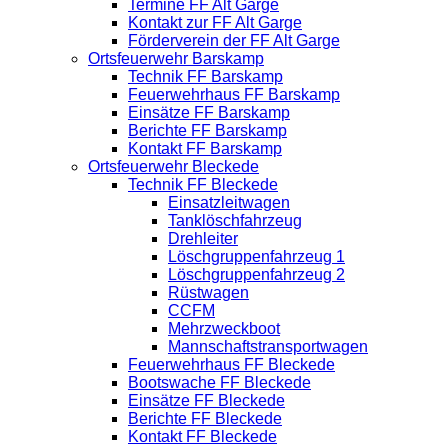
Termine FF Alt Garge
Kontakt zur FF Alt Garge
Förderverein der FF Alt Garge
Ortsfeuerwehr Barskamp
Technik FF Barskamp
Feuerwehrhaus FF Barskamp
Einsätze FF Barskamp
Berichte FF Barskamp
Kontakt FF Barskamp
Ortsfeuerwehr Bleckede
Technik FF Bleckede
Einsatzleitwagen
Tanklöschfahrzeug
Drehleiter
Löschgruppenfahrzeug 1
Löschgruppenfahrzeug 2
Rüstwagen
CCFM
Mehrzweckboot
Mannschaftstransportwagen
Feuerwehrhaus FF Bleckede
Bootswache FF Bleckede
Einsätze FF Bleckede
Berichte FF Bleckede
Kontakt FF Bleckede