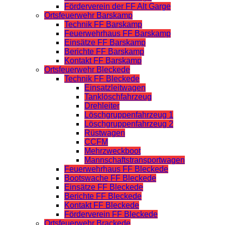
Förderverein der FF Alt Garge
Ortsfeuerwehr Barskamp
Technik FF Barskamp
Feuerwehrhaus FF Barskamp
Einsätze FF Barskamp
Berichte FF Barskamp
Kontakt FF Barskamp
Ortsfeuerwehr Bleckede
Technik FF Bleckede
Einsatzleitwagen
Tanklöschfahrzeug
Drehleiter
Löschgruppenfahrzeug 1
Löschgruppenfahrzeug 2
Rüstwagen
CCFM
Mehrzweckboot
Mannschaftstransportwagen
Feuerwehrhaus FF Bleckede
Bootswache FF Bleckede
Einsätze FF Bleckede
Berichte FF Bleckede
Kontakt FF Bleckede
Förderverein FF Bleckede
Ortsfeuerwehr Brackede