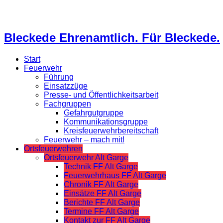
Bleckede Ehrenamtlich. Für Bleckede.
Start
Feuerwehr
Führung
Einsatzzüge
Presse- und Öffentlichkeitsarbeit
Fachgruppen
Gefahrgutgruppe
Kommunikationsgruppe
Kreisfeuerwehrbereitschaft
Feuerwehr – mach mit!
Ortsfeuerwehren
Ortsfeuerwehr Alt Garge
Technik FF Alt Garge
Feuerwehrhaus FF Alt Garge
Chronik FF Alt Garge
Einsätze FF Alt Garge
Berichte FF Alt Garge
Termine FF Alt Garge
Kontakt zur FF Alt Garge