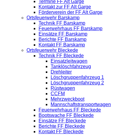
Termine FF Alt Garge
Kontakt zur FF Alt Garge
Förderverein der FF Alt Garge
Ortsfeuerwehr Barskamp
Technik FF Barskamp
Feuerwehrhaus FF Barskamp
Einsätze FF Barskamp
Berichte FF Barskamp
Kontakt FF Barskamp
Ortsfeuerwehr Bleckede
Technik FF Bleckede
Einsatzleitwagen
Tanklöschfahrzeug
Drehleiter
Löschgruppenfahrzeug 1
Löschgruppenfahrzeug 2
Rüstwagen
CCFM
Mehrzweckboot
Mannschaftstransportwagen
Feuerwehrhaus FF Bleckede
Bootswache FF Bleckede
Einsätze FF Bleckede
Berichte FF Bleckede
Kontakt FF Bleckede