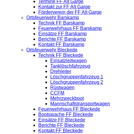
Termine FF Alt Garge
Kontakt zur FF Alt Garge
Förderverein der FF Alt Garge
Ortsfeuerwehr Barskamp
Technik FF Barskamp
Feuerwehrhaus FF Barskamp
Einsätze FF Barskamp
Berichte FF Barskamp
Kontakt FF Barskamp
Ortsfeuerwehr Bleckede
Technik FF Bleckede
Einsatzleitwagen
Tanklöschfahrzeug
Drehleiter
Löschgruppenfahrzeug 1
Löschgruppenfahrzeug 2
Rüstwagen
CCFM
Mehrzweckboot
Mannschaftstransportwagen
Feuerwehrhaus FF Bleckede
Bootswache FF Bleckede
Einsätze FF Bleckede
Berichte FF Bleckede
Kontakt FF Bleckede