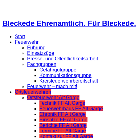
Bleckede Ehrenamtlich. Für Bleckede.
Start
Feuerwehr
Führung
Einsatzzüge
Presse- und Öffentlichkeitsarbeit
Fachgruppen
Gefahrgutgruppe
Kommunikationsgruppe
Kreisfeuerwehrbereitschaft
Feuerwehr – mach mit!
Ortsfeuerwehren
Ortsfeuerwehr Alt Garge
Technik FF Alt Garge
Feuerwehrhaus FF Alt Garge
Chronik FF Alt Garge
Einsätze FF Alt Garge
Berichte FF Alt Garge
Termine FF Alt Garge
Kontakt zur FF Alt Garge