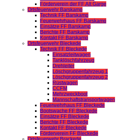
Förderverein der FF Alt Garge
Ortsfeuerwehr Barskamp
Technik FF Barskamp
Feuerwehrhaus FF Barskamp
Einsätze FF Barskamp
Berichte FF Barskamp
Kontakt FF Barskamp
Ortsfeuerwehr Bleckede
Technik FF Bleckede
Einsatzleitwagen
Tanklöschfahrzeug
Drehleiter
Löschgruppenfahrzeug 1
Löschgruppenfahrzeug 2
Rüstwagen
CCFM
Mehrzweckboot
Mannschaftstransportwagen
Feuerwehrhaus FF Bleckede
Bootswache FF Bleckede
Einsätze FF Bleckede
Berichte FF Bleckede
Kontakt FF Bleckede
Förderverein FF Bleckede
Ortsfeuerwehr Brackede