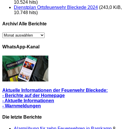
10.524 hits)
Dienstplan Ortsfeuerwehr Bleckede 2024
(243,0 KiB,
10.748 hits)
Archiv/ Alle Berichte
Archiv/
Alle
Berichte
WhatsApp-Kanal
Aktuelle Informationen der Feuerwehr Bleckede:
- Berichte auf der Homepage
- Aktuelle Informationen
- Warnmeldungen
Die letzte Berichte
Alarmübung für zehn Feuerwehren in Barskamp
8.