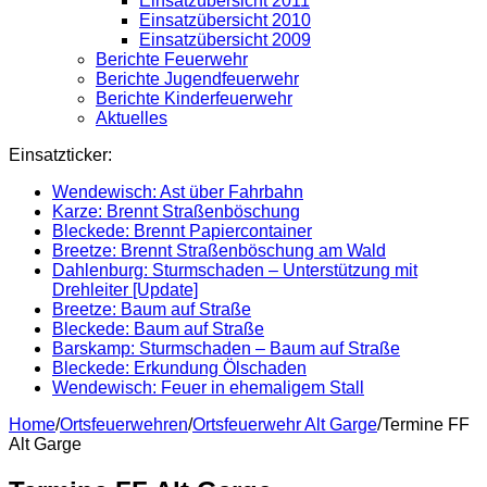
Einsatzübersicht 2011
Einsatzübersicht 2010
Einsatzübersicht 2009
Berichte Feuerwehr
Berichte Jugendfeuerwehr
Berichte Kinderfeuerwehr
Aktuelles
Einsatzticker:
Wendewisch: Ast über Fahrbahn
Karze: Brennt Straßenböschung
Bleckede: Brennt Papiercontainer
Breetze: Brennt Straßenböschung am Wald
Dahlenburg: Sturmschaden – Unterstützung mit
Drehleiter [Update]
Breetze: Baum auf Straße
Bleckede: Baum auf Straße
Barskamp: Sturmschaden – Baum auf Straße
Bleckede: Erkundung Ölschaden
Wendewisch: Feuer in ehemaligem Stall
Home
/
Ortsfeuerwehren
/
Ortsfeuerwehr Alt Garge
/
Termine FF
Alt Garge