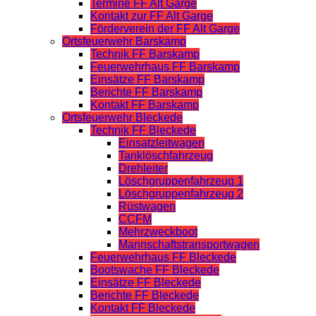
Termine FF Alt Garge
Kontakt zur FF Alt Garge
Förderverein der FF Alt Garge
Ortsfeuerwehr Barskamp
Technik FF Barskamp
Feuerwehrhaus FF Barskamp
Einsätze FF Barskamp
Berichte FF Barskamp
Kontakt FF Barskamp
Ortsfeuerwehr Bleckede
Technik FF Bleckede
Einsatzleitwagen
Tanklöschfahrzeug
Drehleiter
Löschgruppenfahrzeug 1
Löschgruppenfahrzeug 2
Rüstwagen
CCFM
Mehrzweckboot
Mannschaftstransportwagen
Feuerwehrhaus FF Bleckede
Bootswache FF Bleckede
Einsätze FF Bleckede
Berichte FF Bleckede
Kontakt FF Bleckede