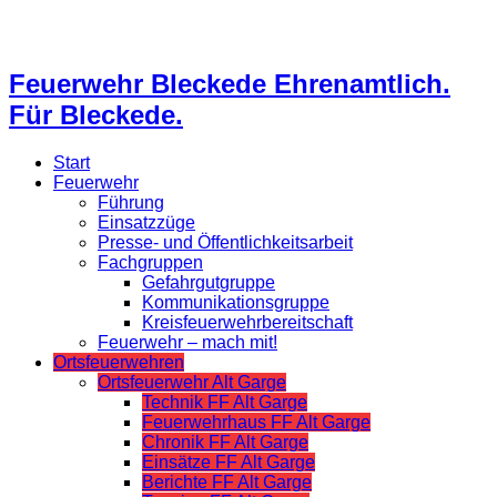
Feuerwehr Bleckede Ehrenamtlich.
Für Bleckede.
Start
Feuerwehr
Führung
Einsatzzüge
Presse- und Öffentlichkeitsarbeit
Fachgruppen
Gefahrgutgruppe
Kommunikationsgruppe
Kreisfeuerwehrbereitschaft
Feuerwehr – mach mit!
Ortsfeuerwehren
Ortsfeuerwehr Alt Garge
Technik FF Alt Garge
Feuerwehrhaus FF Alt Garge
Chronik FF Alt Garge
Einsätze FF Alt Garge
Berichte FF Alt Garge