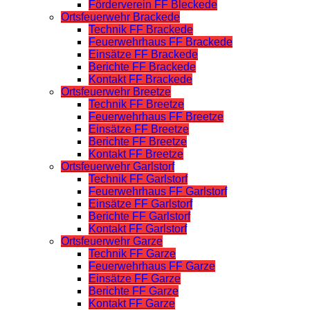
Förderverein FF Bleckede
Ortsfeuerwehr Brackede
Technik FF Brackede
Feuerwehrhaus FF Brackede
Einsätze FF Brackede
Berichte FF Brackede
Kontakt FF Brackede
Ortsfeuerwehr Breetze
Technik FF Breetze
Feuerwehrhaus FF Breetze
Einsätze FF Breetze
Berichte FF Breetze
Kontakt FF Breetze
Ortsfeuerwehr Garlstorf
Technik FF Garlstorf
Feuerwehrhaus FF Garlstorf
Einsätze FF Garlstorf
Berichte FF Garlstorf
Kontakt FF Garlstorf
Ortsfeuerwehr Garze
Technik FF Garze
Feuerwehrhaus FF Garze
Einsätze FF Garze
Berichte FF Garze
Kontakt FF Garze