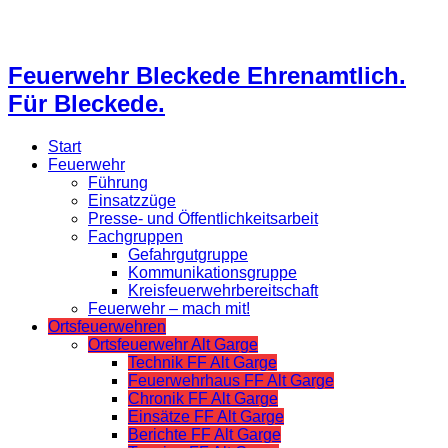
Feuerwehr Bleckede Ehrenamtlich.
Für Bleckede.
Start
Feuerwehr
Führung
Einsatzzüge
Presse- und Öffentlichkeitsarbeit
Fachgruppen
Gefahrgutgruppe
Kommunikationsgruppe
Kreisfeuerwehrbereitschaft
Feuerwehr – mach mit!
Ortsfeuerwehren
Ortsfeuerwehr Alt Garge
Technik FF Alt Garge
Feuerwehrhaus FF Alt Garge
Chronik FF Alt Garge
Einsätze FF Alt Garge
Berichte FF Alt Garge