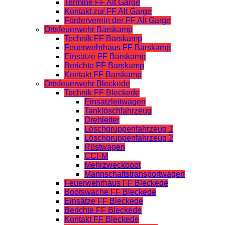
Termine FF Alt Garge
Kontakt zur FF Alt Garge
Förderverein der FF Alt Garge
Ortsfeuerwehr Barskamp
Technik FF Barskamp
Feuerwehrhaus FF Barskamp
Einsätze FF Barskamp
Berichte FF Barskamp
Kontakt FF Barskamp
Ortsfeuerwehr Bleckede
Technik FF Bleckede
Einsatzleitwagen
Tanklöschfahrzeug
Drehleiter
Löschgruppenfahrzeug 1
Löschgruppenfahrzeug 2
Rüstwagen
CCFM
Mehrzweckboot
Mannschaftstransportwagen
Feuerwehrhaus FF Bleckede
Bootswache FF Bleckede
Einsätze FF Bleckede
Berichte FF Bleckede
Kontakt FF Bleckede