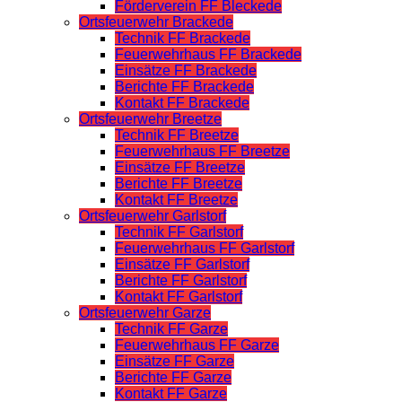
Förderverein FF Bleckede
Ortsfeuerwehr Brackede
Technik FF Brackede
Feuerwehrhaus FF Brackede
Einsätze FF Brackede
Berichte FF Brackede
Kontakt FF Brackede
Ortsfeuerwehr Breetze
Technik FF Breetze
Feuerwehrhaus FF Breetze
Einsätze FF Breetze
Berichte FF Breetze
Kontakt FF Breetze
Ortsfeuerwehr Garlstorf
Technik FF Garlstorf
Feuerwehrhaus FF Garlstorf
Einsätze FF Garlstorf
Berichte FF Garlstorf
Kontakt FF Garlstorf
Ortsfeuerwehr Garze
Technik FF Garze
Feuerwehrhaus FF Garze
Einsätze FF Garze
Berichte FF Garze
Kontakt FF Garze