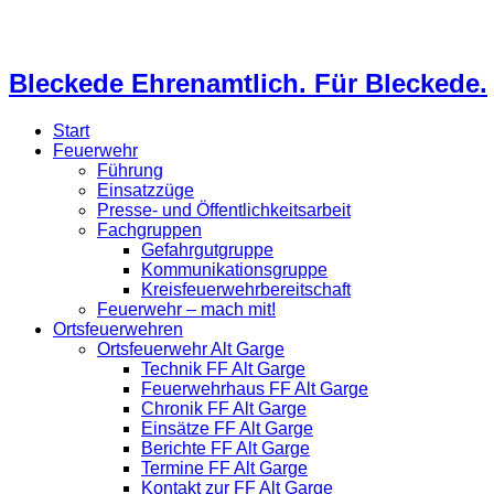
Bleckede Ehrenamtlich. Für Bleckede.
Start
Feuerwehr
Führung
Einsatzzüge
Presse- und Öffentlichkeitsarbeit
Fachgruppen
Gefahrgutgruppe
Kommunikationsgruppe
Kreisfeuerwehrbereitschaft
Feuerwehr – mach mit!
Ortsfeuerwehren
Ortsfeuerwehr Alt Garge
Technik FF Alt Garge
Feuerwehrhaus FF Alt Garge
Chronik FF Alt Garge
Einsätze FF Alt Garge
Berichte FF Alt Garge
Termine FF Alt Garge
Kontakt zur FF Alt Garge