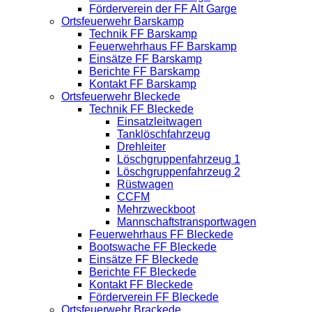
Förderverein der FF Alt Garge
Ortsfeuerwehr Barskamp
Technik FF Barskamp
Feuerwehrhaus FF Barskamp
Einsätze FF Barskamp
Berichte FF Barskamp
Kontakt FF Barskamp
Ortsfeuerwehr Bleckede
Technik FF Bleckede
Einsatzleitwagen
Tanklöschfahrzeug
Drehleiter
Löschgruppenfahrzeug 1
Löschgruppenfahrzeug 2
Rüstwagen
CCFM
Mehrzweckboot
Mannschaftstransportwagen
Feuerwehrhaus FF Bleckede
Bootswache FF Bleckede
Einsätze FF Bleckede
Berichte FF Bleckede
Kontakt FF Bleckede
Förderverein FF Bleckede
Ortsfeuerwehr Brackede