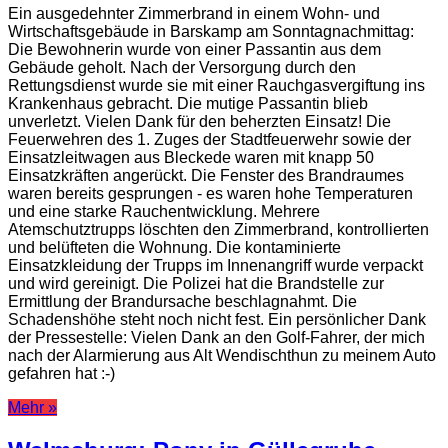
Ein ausgedehnter Zimmerbrand in einem Wohn- und
Wirtschaftsgebäude in Barskamp am Sonntagnachmittag:
Die Bewohnerin wurde von einer Passantin aus dem
Gebäude geholt. Nach der Versorgung durch den
Rettungsdienst wurde sie mit einer Rauchgasvergiftung ins
Krankenhaus gebracht. Die mutige Passantin blieb
unverletzt. Vielen Dank für den beherzten Einsatz! Die
Feuerwehren des 1. Zuges der Stadtfeuerwehr sowie der
Einsatzleitwagen aus Bleckede waren mit knapp 50
Einsatzkräften angerückt. Die Fenster des Brandraumes
waren bereits gesprungen - es waren hohe Temperaturen
und eine starke Rauchentwicklung. Mehrere
Atemschutztrupps löschten den Zimmerbrand, kontrollierten
und belüfteten die Wohnung. Die kontaminierte
Einsatzkleidung der Trupps im Innenangriff wurde verpackt
und wird gereinigt. Die Polizei hat die Brandstelle zur
Ermittlung der Brandursache beschlagnahmt. Die
Schadenshöhe steht noch nicht fest. Ein persönlicher Dank
der Pressestelle: Vielen Dank an den Golf-Fahrer, der mich
nach der Alarmierung aus Alt Wendischthun zu meinem Auto
gefahren hat :-)
Mehr »