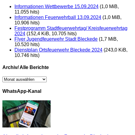
Informationen Wettbewerbe 15.09.2024
(1,0 MiB,
11.055 hits)
Informationen Feuerwehrball 13.09.2024
(1,0 MiB,
10.906 hits)
Festprogramm Stadtfeuerwehrtag/ Kreisfeuerwehrtag
2024
(152,4 KiB, 10.705 hits)
Flyer Jugendfeuerwehr Stadt Bleckede
(1,7 MiB,
10.520 hits)
Dienstplan Ortsfeuerwehr Bleckede 2024
(243,0 KiB,
10.746 hits)
Archiv/ Alle Berichte
Archiv/
Alle
Berichte
WhatsApp-Kanal