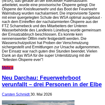
(WSA), das gerade an der Bleckeder Hafenausfahrt
arbeitetet, wurde eine provisorische Ölsperre gelegt. Die
Ölsperre der Kreisfeuerwehr und das Boot der Feuerwehr
Walmsburg wurden nachalarmiert. Die improvisierte Sperre
mit einer quergelegten Schute des WSA optimal ausgebaut -
nach dem Eintreffen der nachalarmierten Ölsperre aus der
FTZ Scharnebeck und des Mitarbeiters der Unteren
Wasserbehörde des Landkreis Lüneburg wurde gemeinsam
der Einsatzabbruch beschlossen. Es konnte kein
nennenswerter Ölfilm mehr festgestellt werden. Die
Wasserschutzpolizei hat Proben der Verschmutzung
sichergestellt und Ermittlungen zur Ursache aufgenommen.
Der Einsatz war nach guten drei Stunden beendet. Vielen
Dank an das WSA für die super Unterstützung mit der
"fettesten Ölsperre ever"!
Mehr »
Neu Darchau: Feuerwehrboot
verunfallt – drei Personen in der Elbe
Carsten Schmidt
30. Mai 2026