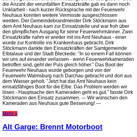
die Anzahl der verunfallten Einsatzkräfte gab es dann noch
Unklarheit - nach kurzer Rücksprache mit der Feuerwehr
Neuhaus konnten weitere Vermisste ausgeschlossen
werden. Der Gemeindebrandmeister Dirk Stöckmann aus
dem Amt Neuhaus kam zur Einsatzstelle und war froh über
den glimpflichen Ausgang für seine Feuerwehrmänner. Zwei
Einsatzkräfte nahm er wieder mit ins Amt Neuhaus - einer
wurde zur Kontrolle ins Krankenhaus gebracht. Dirk
Stöckmann dankte den Einsatzkräften der Samtgemeinde
Elbtalaue und der Stadt Bleckede: "In so einem Fall können
wir uns auf einander verlassen - wenn Feuerwehrkameraden
betroffen sind, geht der Puls gleich höher." Das Boot der
Feuerwehr Neuhaus wurde geborgen und von der
Feuerwehr Walmsburg nach Darchau gebracht und dort aus
dem Wasser geholt. "Jetzt hat das Amt Neuhaus kein
einsatzfähiges Boot für die Elbe. Das Problem werden wir
lösen - Hauptsache den Kameraden geht es gut." fasste Dirk
Stöckmann den Einsatz zusammen. --- Wir wünschen den
Kameraden aus Neuhaus gute Besserung! ---
Mehr »
Alt Garge: Brennt Motorboot