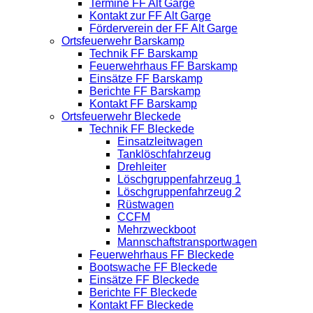
Termine FF Alt Garge
Kontakt zur FF Alt Garge
Förderverein der FF Alt Garge
Ortsfeuerwehr Barskamp
Technik FF Barskamp
Feuerwehrhaus FF Barskamp
Einsätze FF Barskamp
Berichte FF Barskamp
Kontakt FF Barskamp
Ortsfeuerwehr Bleckede
Technik FF Bleckede
Einsatzleitwagen
Tanklöschfahrzeug
Drehleiter
Löschgruppenfahrzeug 1
Löschgruppenfahrzeug 2
Rüstwagen
CCFM
Mehrzweckboot
Mannschaftstransportwagen
Feuerwehrhaus FF Bleckede
Bootswache FF Bleckede
Einsätze FF Bleckede
Berichte FF Bleckede
Kontakt FF Bleckede