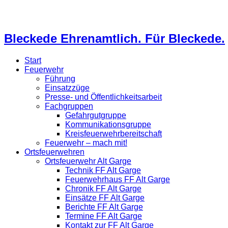
Bleckede Ehrenamtlich. Für Bleckede.
Start
Feuerwehr
Führung
Einsatzzüge
Presse- und Öffentlichkeitsarbeit
Fachgruppen
Gefahrgutgruppe
Kommunikationsgruppe
Kreisfeuerwehrbereitschaft
Feuerwehr – mach mit!
Ortsfeuerwehren
Ortsfeuerwehr Alt Garge
Technik FF Alt Garge
Feuerwehrhaus FF Alt Garge
Chronik FF Alt Garge
Einsätze FF Alt Garge
Berichte FF Alt Garge
Termine FF Alt Garge
Kontakt zur FF Alt Garge