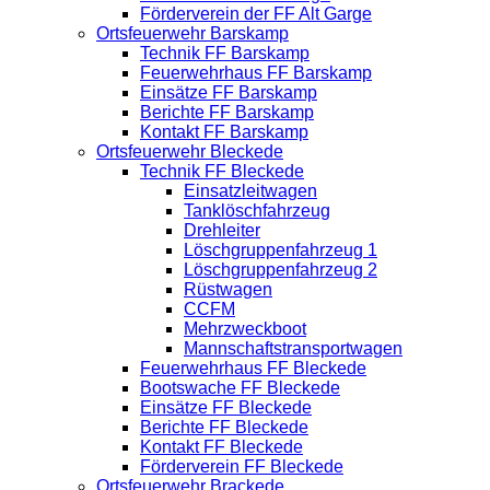
Förderverein der FF Alt Garge
Ortsfeuerwehr Barskamp
Technik FF Barskamp
Feuerwehrhaus FF Barskamp
Einsätze FF Barskamp
Berichte FF Barskamp
Kontakt FF Barskamp
Ortsfeuerwehr Bleckede
Technik FF Bleckede
Einsatzleitwagen
Tanklöschfahrzeug
Drehleiter
Löschgruppenfahrzeug 1
Löschgruppenfahrzeug 2
Rüstwagen
CCFM
Mehrzweckboot
Mannschaftstransportwagen
Feuerwehrhaus FF Bleckede
Bootswache FF Bleckede
Einsätze FF Bleckede
Berichte FF Bleckede
Kontakt FF Bleckede
Förderverein FF Bleckede
Ortsfeuerwehr Brackede