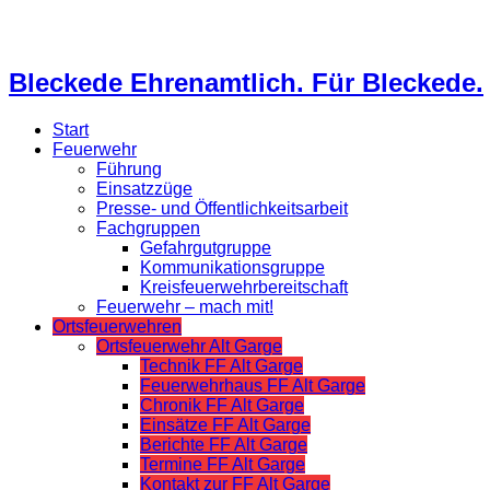
Bleckede Ehrenamtlich. Für Bleckede.
Start
Feuerwehr
Führung
Einsatzzüge
Presse- und Öffentlichkeitsarbeit
Fachgruppen
Gefahrgutgruppe
Kommunikationsgruppe
Kreisfeuerwehrbereitschaft
Feuerwehr – mach mit!
Ortsfeuerwehren
Ortsfeuerwehr Alt Garge
Technik FF Alt Garge
Feuerwehrhaus FF Alt Garge
Chronik FF Alt Garge
Einsätze FF Alt Garge
Berichte FF Alt Garge
Termine FF Alt Garge
Kontakt zur FF Alt Garge