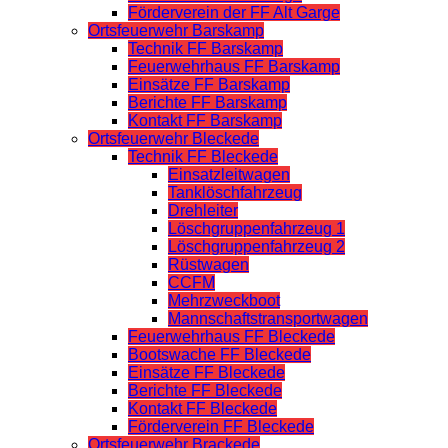
Förderverein der FF Alt Garge
Ortsfeuerwehr Barskamp
Technik FF Barskamp
Feuerwehrhaus FF Barskamp
Einsätze FF Barskamp
Berichte FF Barskamp
Kontakt FF Barskamp
Ortsfeuerwehr Bleckede
Technik FF Bleckede
Einsatzleitwagen
Tanklöschfahrzeug
Drehleiter
Löschgruppenfahrzeug 1
Löschgruppenfahrzeug 2
Rüstwagen
CCFM
Mehrzweckboot
Mannschaftstransportwagen
Feuerwehrhaus FF Bleckede
Bootswache FF Bleckede
Einsätze FF Bleckede
Berichte FF Bleckede
Kontakt FF Bleckede
Förderverein FF Bleckede
Ortsfeuerwehr Brackede