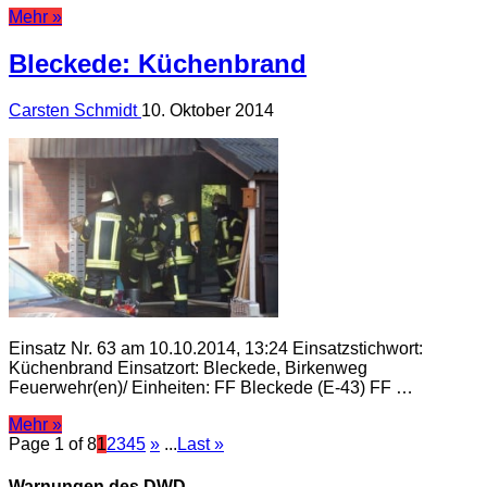
Mehr »
Bleckede: Küchenbrand
Carsten Schmidt
10. Oktober 2014
Einsatz Nr. 63 am 10.10.2014, 13:24 Einsatzstichwort:
Küchenbrand Einsatzort: Bleckede, Birkenweg
Feuerwehr(en)/ Einheiten: FF Bleckede (E-43) FF …
Mehr »
Page 1 of 8
1
2
3
4
5
»
...
Last »
Warnungen des DWD