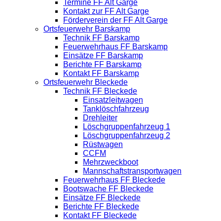
Termine FF Alt Garge
Kontakt zur FF Alt Garge
Förderverein der FF Alt Garge
Ortsfeuerwehr Barskamp
Technik FF Barskamp
Feuerwehrhaus FF Barskamp
Einsätze FF Barskamp
Berichte FF Barskamp
Kontakt FF Barskamp
Ortsfeuerwehr Bleckede
Technik FF Bleckede
Einsatzleitwagen
Tanklöschfahrzeug
Drehleiter
Löschgruppenfahrzeug 1
Löschgruppenfahrzeug 2
Rüstwagen
CCFM
Mehrzweckboot
Mannschaftstransportwagen
Feuerwehrhaus FF Bleckede
Bootswache FF Bleckede
Einsätze FF Bleckede
Berichte FF Bleckede
Kontakt FF Bleckede