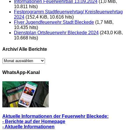
Informationen Feuerwehrball 13.09.2024
(1,0 MiB,
10.811 hits)
Festprogramm Stadtfeuerwehrtag/ Kreisfeuerwehrtag
2024
(152,4 KiB, 10.616 hits)
Flyer Jugendfeuerwehr Stadt Bleckede
(1,7 MiB,
10.435 hits)
Dienstplan Ortsfeuerwehr Bleckede 2024
(243,0 KiB,
10.668 hits)
Archiv/ Alle Berichte
Archiv/
Alle
Berichte
WhatsApp-Kanal
Aktuelle Informationen der Feuerwehr Bleckede:
- Berichte auf der Homepage
- Aktuelle Informationen