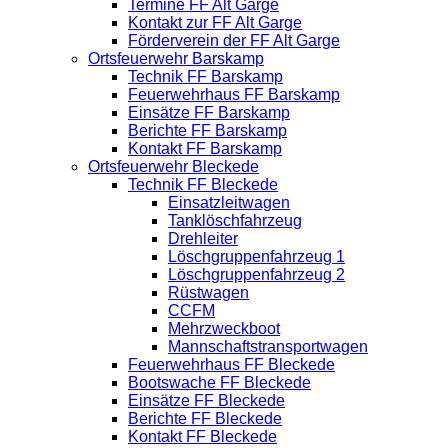
Termine FF Alt Garge
Kontakt zur FF Alt Garge
Förderverein der FF Alt Garge
Ortsfeuerwehr Barskamp
Technik FF Barskamp
Feuerwehrhaus FF Barskamp
Einsätze FF Barskamp
Berichte FF Barskamp
Kontakt FF Barskamp
Ortsfeuerwehr Bleckede
Technik FF Bleckede
Einsatzleitwagen
Tanklöschfahrzeug
Drehleiter
Löschgruppenfahrzeug 1
Löschgruppenfahrzeug 2
Rüstwagen
CCFM
Mehrzweckboot
Mannschaftstransportwagen
Feuerwehrhaus FF Bleckede
Bootswache FF Bleckede
Einsätze FF Bleckede
Berichte FF Bleckede
Kontakt FF Bleckede