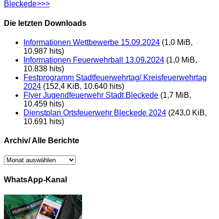
Bleckede>>>
Die letzten Downloads
Informationen Wettbewerbe 15.09.2024
(1,0 MiB,
10.987 hits)
Informationen Feuerwehrball 13.09.2024
(1,0 MiB,
10.838 hits)
Festprogramm Stadtfeuerwehrtag/ Kreisfeuerwehrtag
2024
(152,4 KiB, 10.640 hits)
Flyer Jugendfeuerwehr Stadt Bleckede
(1,7 MiB,
10.459 hits)
Dienstplan Ortsfeuerwehr Bleckede 2024
(243,0 KiB,
10.691 hits)
Archiv/ Alle Berichte
Archiv/
Alle
Berichte
WhatsApp-Kanal