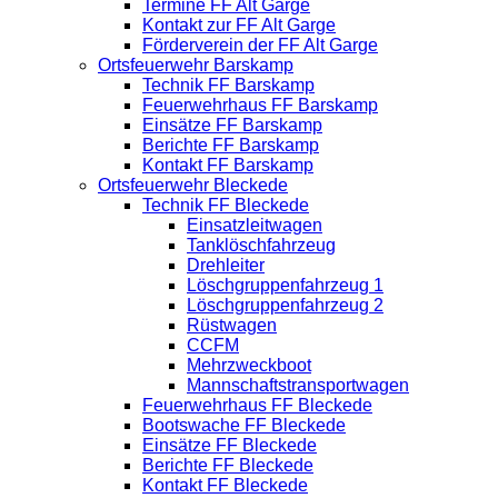
Termine FF Alt Garge
Kontakt zur FF Alt Garge
Förderverein der FF Alt Garge
Ortsfeuerwehr Barskamp
Technik FF Barskamp
Feuerwehrhaus FF Barskamp
Einsätze FF Barskamp
Berichte FF Barskamp
Kontakt FF Barskamp
Ortsfeuerwehr Bleckede
Technik FF Bleckede
Einsatzleitwagen
Tanklöschfahrzeug
Drehleiter
Löschgruppenfahrzeug 1
Löschgruppenfahrzeug 2
Rüstwagen
CCFM
Mehrzweckboot
Mannschaftstransportwagen
Feuerwehrhaus FF Bleckede
Bootswache FF Bleckede
Einsätze FF Bleckede
Berichte FF Bleckede
Kontakt FF Bleckede