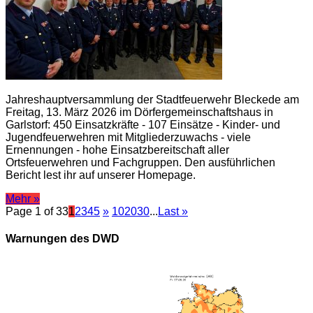
Jahreshauptversammlung der Stadtfeuerwehr Bleckede am
Freitag, 13. März 2026 im Dörfergemeinschaftshaus in
Garlstorf: 450 Einsatzkräfte - 107 Einsätze - Kinder- und
Jugendfeuerwehren mit Mitgliederzuwachs - viele
Ernennungen - hohe Einsatzbereitschaft aller
Ortsfeuerwehren und Fachgruppen. Den ausführlichen
Bericht lest ihr auf unserer Homepage.
Mehr »
Page 1 of 33
1
2
3
4
5
»
10
20
30
...
Last »
Warnungen des DWD