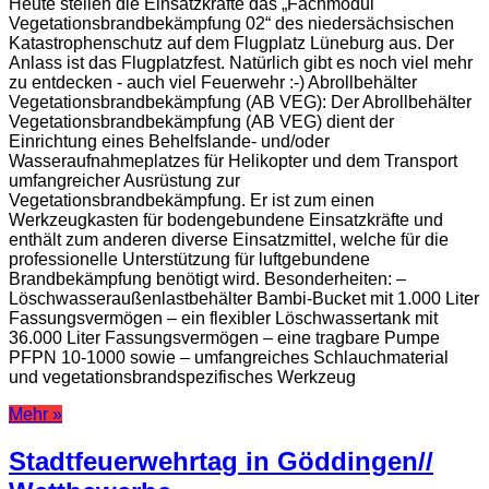
Heute stellen die Einsatzkräfte das „Fachmodul
Vegetationsbrandbekämpfung 02“ des niedersächsischen
Katastrophenschutz auf dem Flugplatz Lüneburg aus. Der
Anlass ist das Flugplatzfest. Natürlich gibt es noch viel mehr
zu entdecken - auch viel Feuerwehr :-) Abrollbehälter
Vegetationsbrandbekämpfung (AB VEG): Der Abrollbehälter
Vegetationsbrandbekämpfung (AB VEG) dient der
Einrichtung eines Behelfslande- und/oder
Wasseraufnahmeplatzes für Helikopter und dem Transport
umfangreicher Ausrüstung zur
Vegetationsbrandbekämpfung. Er ist zum einen
Werkzeugkasten für bodengebundene Einsatzkräfte und
enthält zum anderen diverse Einsatzmittel, welche für die
professionelle Unterstützung für luftgebundene
Brandbekämpfung benötigt wird. Besonderheiten: –
Löschwasseraußenlastbehälter Bambi-Bucket mit 1.000 Liter
Fassungsvermögen – ein flexibler Löschwassertank mit
36.000 Liter Fassungsvermögen – eine tragbare Pumpe
PFPN 10-1000 sowie – umfangreiches Schlauchmaterial
und vegetationsbrandspezifisches Werkzeug
Mehr »
Stadtfeuerwehrtag in Göddingen//