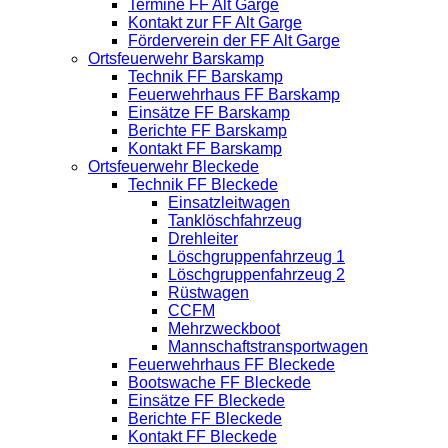
Termine FF Alt Garge
Kontakt zur FF Alt Garge
Förderverein der FF Alt Garge
Ortsfeuerwehr Barskamp
Technik FF Barskamp
Feuerwehrhaus FF Barskamp
Einsätze FF Barskamp
Berichte FF Barskamp
Kontakt FF Barskamp
Ortsfeuerwehr Bleckede
Technik FF Bleckede
Einsatzleitwagen
Tanklöschfahrzeug
Drehleiter
Löschgruppenfahrzeug 1
Löschgruppenfahrzeug 2
Rüstwagen
CCFM
Mehrzweckboot
Mannschaftstransportwagen
Feuerwehrhaus FF Bleckede
Bootswache FF Bleckede
Einsätze FF Bleckede
Berichte FF Bleckede
Kontakt FF Bleckede