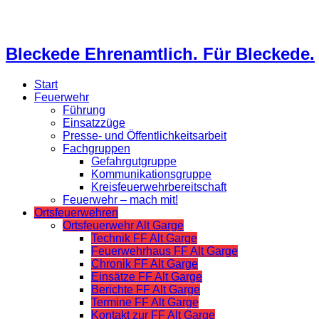
Bleckede Ehrenamtlich. Für Bleckede.
Start
Feuerwehr
Führung
Einsatzzüge
Presse- und Öffentlichkeitsarbeit
Fachgruppen
Gefahrgutgruppe
Kommunikationsgruppe
Kreisfeuerwehrbereitschaft
Feuerwehr – mach mit!
Ortsfeuerwehren
Ortsfeuerwehr Alt Garge
Technik FF Alt Garge
Feuerwehrhaus FF Alt Garge
Chronik FF Alt Garge
Einsätze FF Alt Garge
Berichte FF Alt Garge
Termine FF Alt Garge
Kontakt zur FF Alt Garge