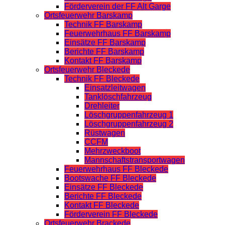
Förderverein der FF Alt Garge
Ortsfeuerwehr Barskamp
Technik FF Barskamp
Feuerwehrhaus FF Barskamp
Einsätze FF Barskamp
Berichte FF Barskamp
Kontakt FF Barskamp
Ortsfeuerwehr Bleckede
Technik FF Bleckede
Einsatzleitwagen
Tanklöschfahrzeug
Drehleiter
Löschgruppenfahrzeug 1
Löschgruppenfahrzeug 2
Rüstwagen
CCFM
Mehrzweckboot
Mannschaftstransportwagen
Feuerwehrhaus FF Bleckede
Bootswache FF Bleckede
Einsätze FF Bleckede
Berichte FF Bleckede
Kontakt FF Bleckede
Förderverein FF Bleckede
Ortsfeuerwehr Brackede