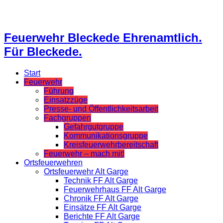
Feuerwehr Bleckede Ehrenamtlich.
Für Bleckede.
Start
Feuerwehr
Führung
Einsatzzüge
Presse- und Öffentlichkeitsarbeit
Fachgruppen
Gefahrgutgruppe
Kommunikationsgruppe
Kreisfeuerwehrbereitschaft
Feuerwehr – mach mit!
Ortsfeuerwehren
Ortsfeuerwehr Alt Garge
Technik FF Alt Garge
Feuerwehrhaus FF Alt Garge
Chronik FF Alt Garge
Einsätze FF Alt Garge
Berichte FF Alt Garge