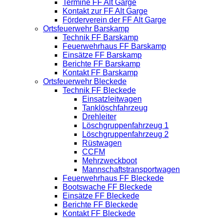
Termine FF Alt Garge
Kontakt zur FF Alt Garge
Förderverein der FF Alt Garge
Ortsfeuerwehr Barskamp
Technik FF Barskamp
Feuerwehrhaus FF Barskamp
Einsätze FF Barskamp
Berichte FF Barskamp
Kontakt FF Barskamp
Ortsfeuerwehr Bleckede
Technik FF Bleckede
Einsatzleitwagen
Tanklöschfahrzeug
Drehleiter
Löschgruppenfahrzeug 1
Löschgruppenfahrzeug 2
Rüstwagen
CCFM
Mehrzweckboot
Mannschaftstransportwagen
Feuerwehrhaus FF Bleckede
Bootswache FF Bleckede
Einsätze FF Bleckede
Berichte FF Bleckede
Kontakt FF Bleckede