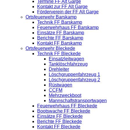
Termine FF Alt Garge
Kontakt zur FF Alt Garge
Förderverein der FF Alt Garge
Ortsfeuerwehr Barskamp
Technik FF Barskamp
Feuerwehrhaus FF Barskamp
Einsätze FF Barskamp
Berichte FF Barskamp
Kontakt FF Barskamp
Ortsfeuerwehr Bleckede
Technik FF Bleckede
Einsatzleitwagen
Tanklöschfahrzeug
Drehleiter
Löschgruppenfahrzeug 1
Löschgruppenfahrzeug 2
Rüstwagen
CCFM
Mehrzweckboot
Mannschaftstransportwagen
Feuerwehrhaus FF Bleckede
Bootswache FF Bleckede
Einsätze FF Bleckede
Berichte FF Bleckede
Kontakt FF Bleckede