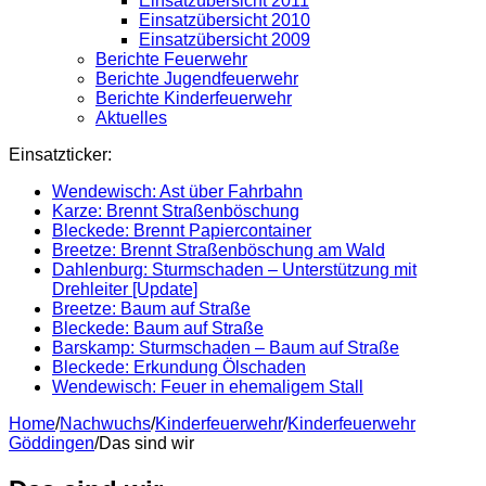
Einsatzübersicht 2011
Einsatzübersicht 2010
Einsatzübersicht 2009
Berichte Feuerwehr
Berichte Jugendfeuerwehr
Berichte Kinderfeuerwehr
Aktuelles
Einsatzticker:
Wendewisch: Ast über Fahrbahn
Karze: Brennt Straßenböschung
Bleckede: Brennt Papiercontainer
Breetze: Brennt Straßenböschung am Wald
Dahlenburg: Sturmschaden – Unterstützung mit
Drehleiter [Update]
Breetze: Baum auf Straße
Bleckede: Baum auf Straße
Barskamp: Sturmschaden – Baum auf Straße
Bleckede: Erkundung Ölschaden
Wendewisch: Feuer in ehemaligem Stall
Home
/
Nachwuchs
/
Kinderfeuerwehr
/
Kinderfeuerwehr
Göddingen
/
Das sind wir