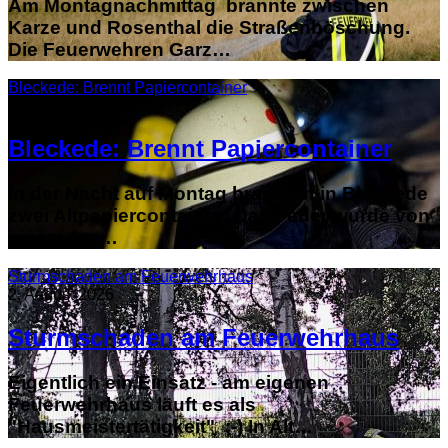
Am Montagnachmittag brannte zwischen
Karze und Rosenthal die Straßenböschung.
Die Feuerwehren Garz…
Bleckede: Brennt Papiercontainer
3. August 2026
Bleckede: Brennt Papiercontainer
In der Nacht auf Montag brannten in Bleckede
zwei Altpapiercontainer: Das Feuer wurde von
einem Ate…
Sturmschaden am Feuerwehrhaus
2. August 2026
Sturmschaden am Feuerwehrhaus
Eigentlich ein Einsatz - am eigenen
Feuerwehrhaus läuft es als
"Hausmeistertätigkeit" ;-) In Alt…