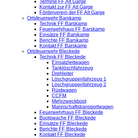
Termine FF Alt Garge
Kontakt zur FF Alt Garge
Förderverein der FF Alt Garge
Ortsfeuerwehr Barskamp
Technik FF Barskamp
Feuerwehrhaus FF Barskamp
Einsätze FF Barskamp
Berichte FF Barskamp
Kontakt FF Barskamp
Ortsfeuerwehr Bleckede
Technik FF Bleckede
Einsatzleitwagen
Tanklöschfahrzeug
Drehleiter
Löschgruppenfahrzeug 1
Löschgruppenfahrzeug 2
Rüstwagen
CCFM
Mehrzweckboot
Mannschaftstransportwagen
Feuerwehrhaus FF Bleckede
Bootswache FF Bleckede
Einsätze FF Bleckede
Berichte FF Bleckede
Kontakt FF Bleckede