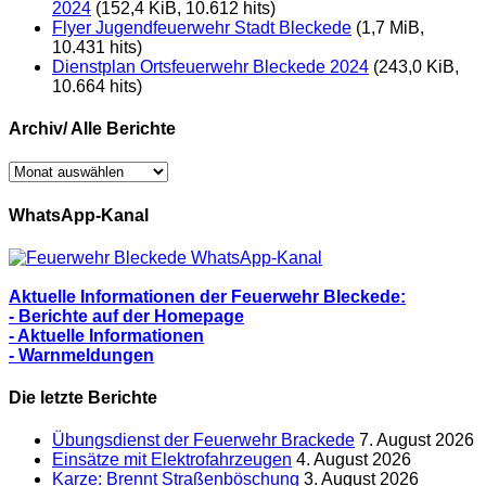
2024
(152,4 KiB, 10.612 hits)
Flyer Jugendfeuerwehr Stadt Bleckede
(1,7 MiB,
10.431 hits)
Dienstplan Ortsfeuerwehr Bleckede 2024
(243,0 KiB,
10.664 hits)
Archiv/ Alle Berichte
Archiv/
Alle
Berichte
WhatsApp-Kanal
Aktuelle Informationen der Feuerwehr Bleckede:
- Berichte auf der Homepage
- Aktuelle Informationen
- Warnmeldungen
Die letzte Berichte
Übungsdienst der Feuerwehr Brackede
7. August 2026
Einsätze mit Elektrofahrzeugen
4. August 2026
Karze: Brennt Straßenböschung
3. August 2026