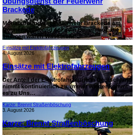
Übungsdienst der Feuerwehr
Brackede
Monatsübung der Feuerwehr Brackede am
Donnerstagabend auf dem Bauernhof: Die
Themen waren Wasserent…
Einsätze mit Elektrofahrzeugen
4. August 2026
Einsätze mit Elektrofahrzeugen
Der Anteil der Elektrofahrzeuge in Deutschland
nimmt kontinuierlich zu. Immer wieder kommt
es zu Uns…
Karze: Brennt Straßenböschung
3. August 2026
Karze: Brennt Straßenböschung