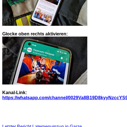
Glocke oben rechts aktivieren:
Kanal-Link:
https://whatsapp.com/channel/0029Va8B19D8kyyNzccYS
Letzter Bericht
Laternenumzug in Garze