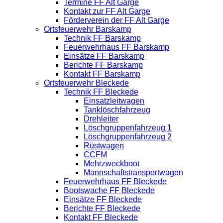
Termine FF Alt Garge
Kontakt zur FF Alt Garge
Förderverein der FF Alt Garge
Ortsfeuerwehr Barskamp
Technik FF Barskamp
Feuerwehrhaus FF Barskamp
Einsätze FF Barskamp
Berichte FF Barskamp
Kontakt FF Barskamp
Ortsfeuerwehr Bleckede
Technik FF Bleckede
Einsatzleitwagen
Tanklöschfahrzeug
Drehleiter
Löschgruppenfahrzeug 1
Löschgruppenfahrzeug 2
Rüstwagen
CCFM
Mehrzweckboot
Mannschaftstransportwagen
Feuerwehrhaus FF Bleckede
Bootswache FF Bleckede
Einsätze FF Bleckede
Berichte FF Bleckede
Kontakt FF Bleckede