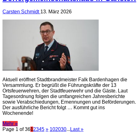
Carsten Schmidt
13. März 2026
Aktuell eröffnet Stadtbrandmeister Falk Bardenhagen die
Versammlung. Er begrüßt die Führungskräfte der 13
Ortsfeuerwehren, der Stadtfeuerwehr und die Gäste. Laut
Tagesordnung folgen die umfangreichen Jahresberichte
sowie Verabschiedungen, Ernennungen und Beförderungen.
Der ausführliche Bericht folgt … Kommt gut ins
Wochenende!
Mehr »
Page 1 of 36
1
2
3
4
5
»
10
20
30
...
Last »