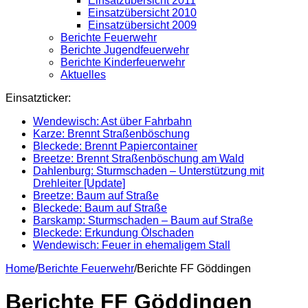
Einsatzübersicht 2011
Einsatzübersicht 2010
Einsatzübersicht 2009
Berichte Feuerwehr
Berichte Jugendfeuerwehr
Berichte Kinderfeuerwehr
Aktuelles
Einsatzticker:
Wendewisch: Ast über Fahrbahn
Karze: Brennt Straßenböschung
Bleckede: Brennt Papiercontainer
Breetze: Brennt Straßenböschung am Wald
Dahlenburg: Sturmschaden – Unterstützung mit
Drehleiter [Update]
Breetze: Baum auf Straße
Bleckede: Baum auf Straße
Barskamp: Sturmschaden – Baum auf Straße
Bleckede: Erkundung Ölschaden
Wendewisch: Feuer in ehemaligem Stall
Home
/
Berichte Feuerwehr
/
Berichte FF Göddingen
Berichte FF Göddingen