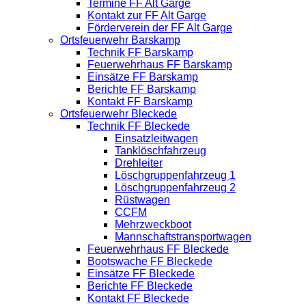
Termine FF Alt Garge
Kontakt zur FF Alt Garge
Förderverein der FF Alt Garge
Ortsfeuerwehr Barskamp
Technik FF Barskamp
Feuerwehrhaus FF Barskamp
Einsätze FF Barskamp
Berichte FF Barskamp
Kontakt FF Barskamp
Ortsfeuerwehr Bleckede
Technik FF Bleckede
Einsatzleitwagen
Tanklöschfahrzeug
Drehleiter
Löschgruppenfahrzeug 1
Löschgruppenfahrzeug 2
Rüstwagen
CCFM
Mehrzweckboot
Mannschaftstransportwagen
Feuerwehrhaus FF Bleckede
Bootswache FF Bleckede
Einsätze FF Bleckede
Berichte FF Bleckede
Kontakt FF Bleckede