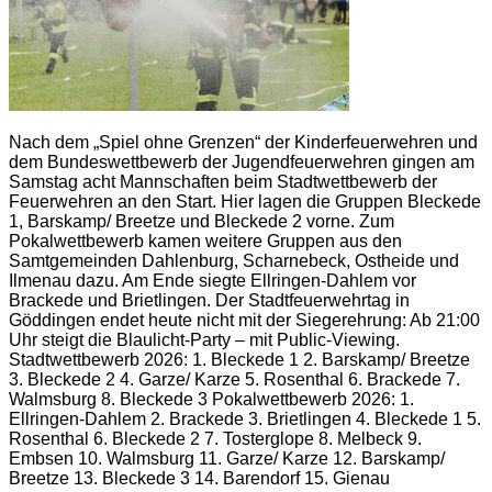
Nach dem „Spiel ohne Grenzen“ der Kinderfeuerwehren und
dem Bundeswettbewerb der Jugendfeuerwehren gingen am
Samstag acht Mannschaften beim Stadtwettbewerb der
Feuerwehren an den Start. Hier lagen die Gruppen Bleckede
1, Barskamp/ Breetze und Bleckede 2 vorne. Zum
Pokalwettbewerb kamen weitere Gruppen aus den
Samtgemeinden Dahlenburg, Scharnebeck, Ostheide und
Ilmenau dazu. Am Ende siegte Ellringen-Dahlem vor
Brackede und Brietlingen. Der Stadtfeuerwehrtag in
Göddingen endet heute nicht mit der Siegerehrung: Ab 21:00
Uhr steigt die Blaulicht-Party – mit Public-Viewing.
Stadtwettbewerb 2026: 1. Bleckede 1 2. Barskamp/ Breetze
3. Bleckede 2 4. Garze/ Karze 5. Rosenthal 6. Brackede 7.
Walmsburg 8. Bleckede 3 Pokalwettbewerb 2026: 1.
Ellringen-Dahlem 2. Brackede 3. Brietlingen 4. Bleckede 1 5.
Rosenthal 6. Bleckede 2 7. Tosterglope 8. Melbeck 9.
Embsen 10. Walmsburg 11. Garze/ Karze 12. Barskamp/
Breetze 13. Bleckede 3 14. Barendorf 15. Gienau