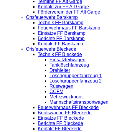
Termine FF Alt Garge
Kontakt zur FF Alt Garge
Förderverein der FF Alt Garge
Ortsfeuerwehr Barskamp
Technik FF Barskamp
Feuerwehrhaus FF Barskamp
Einsätze FF Barskamp
Berichte FF Barskamp
Kontakt FF Barskamp
Ortsfeuerwehr Bleckede
Technik FF Bleckede
Einsatzleitwagen
Tanklöschfahrzeug
Drehleiter
Löschgruppenfahrzeug 1
Löschgruppenfahrzeug 2
Rüstwagen
CCFM
Mehrzweckboot
Mannschaftstransportwagen
Feuerwehrhaus FF Bleckede
Bootswache FF Bleckede
Einsätze FF Bleckede
Berichte FF Bleckede
Kontakt FF Bleckede