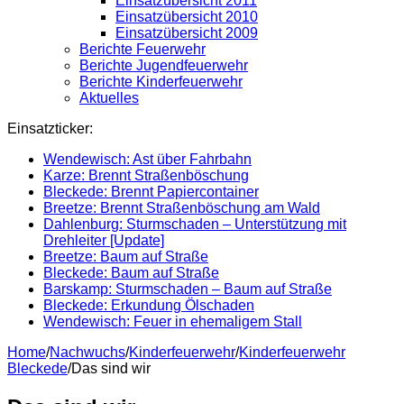
Einsatzübersicht 2011
Einsatzübersicht 2010
Einsatzübersicht 2009
Berichte Feuerwehr
Berichte Jugendfeuerwehr
Berichte Kinderfeuerwehr
Aktuelles
Einsatzticker:
Wendewisch: Ast über Fahrbahn
Karze: Brennt Straßenböschung
Bleckede: Brennt Papiercontainer
Breetze: Brennt Straßenböschung am Wald
Dahlenburg: Sturmschaden – Unterstützung mit
Drehleiter [Update]
Breetze: Baum auf Straße
Bleckede: Baum auf Straße
Barskamp: Sturmschaden – Baum auf Straße
Bleckede: Erkundung Ölschaden
Wendewisch: Feuer in ehemaligem Stall
Home
/
Nachwuchs
/
Kinderfeuerwehr
/
Kinderfeuerwehr
Bleckede
/
Das sind wir