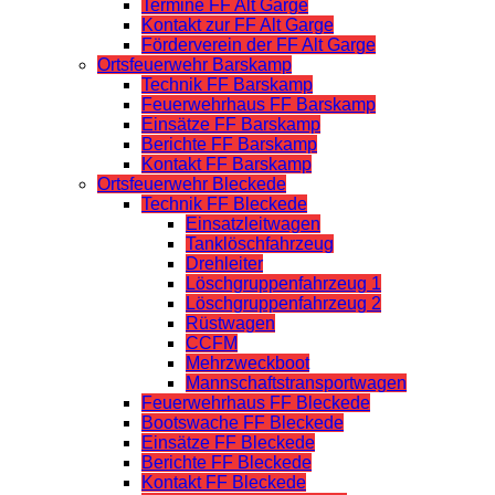
Termine FF Alt Garge
Kontakt zur FF Alt Garge
Förderverein der FF Alt Garge
Ortsfeuerwehr Barskamp
Technik FF Barskamp
Feuerwehrhaus FF Barskamp
Einsätze FF Barskamp
Berichte FF Barskamp
Kontakt FF Barskamp
Ortsfeuerwehr Bleckede
Technik FF Bleckede
Einsatzleitwagen
Tanklöschfahrzeug
Drehleiter
Löschgruppenfahrzeug 1
Löschgruppenfahrzeug 2
Rüstwagen
CCFM
Mehrzweckboot
Mannschaftstransportwagen
Feuerwehrhaus FF Bleckede
Bootswache FF Bleckede
Einsätze FF Bleckede
Berichte FF Bleckede
Kontakt FF Bleckede