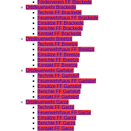
Förderverein FF Bleckede
Ortsfeuerwehr Brackede
Technik FF Brackede
Feuerwehrhaus FF Brackede
Einsätze FF Brackede
Berichte FF Brackede
Kontakt FF Brackede
Ortsfeuerwehr Breetze
Technik FF Breetze
Feuerwehrhaus FF Breetze
Einsätze FF Breetze
Berichte FF Breetze
Kontakt FF Breetze
Ortsfeuerwehr Garlstorf
Technik FF Garlstorf
Feuerwehrhaus FF Garlstorf
Einsätze FF Garlstorf
Berichte FF Garlstorf
Kontakt FF Garlstorf
Ortsfeuerwehr Garze
Technik FF Garze
Feuerwehrhaus FF Garze
Einsätze FF Garze
Berichte FF Garze
Kontakt FF Garze