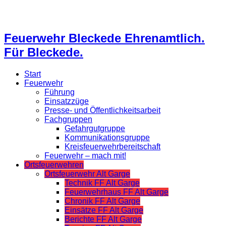
Feuerwehr Bleckede Ehrenamtlich.
Für Bleckede.
Start
Feuerwehr
Führung
Einsatzzüge
Presse- und Öffentlichkeitsarbeit
Fachgruppen
Gefahrgutgruppe
Kommunikationsgruppe
Kreisfeuerwehrbereitschaft
Feuerwehr – mach mit!
Ortsfeuerwehren
Ortsfeuerwehr Alt Garge
Technik FF Alt Garge
Feuerwehrhaus FF Alt Garge
Chronik FF Alt Garge
Einsätze FF Alt Garge
Berichte FF Alt Garge