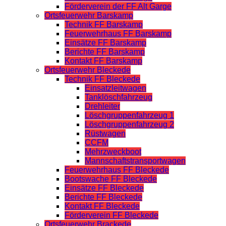
Förderverein der FF Alt Garge
Ortsfeuerwehr Barskamp
Technik FF Barskamp
Feuerwehrhaus FF Barskamp
Einsätze FF Barskamp
Berichte FF Barskamp
Kontakt FF Barskamp
Ortsfeuerwehr Bleckede
Technik FF Bleckede
Einsatzleitwagen
Tanklöschfahrzeug
Drehleiter
Löschgruppenfahrzeug 1
Löschgruppenfahrzeug 2
Rüstwagen
CCFM
Mehrzweckboot
Mannschaftstransportwagen
Feuerwehrhaus FF Bleckede
Bootswache FF Bleckede
Einsätze FF Bleckede
Berichte FF Bleckede
Kontakt FF Bleckede
Förderverein FF Bleckede
Ortsfeuerwehr Brackede