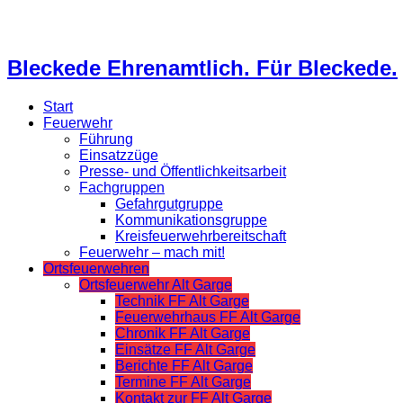
Bleckede Ehrenamtlich. Für Bleckede.
Start
Feuerwehr
Führung
Einsatzzüge
Presse- und Öffentlichkeitsarbeit
Fachgruppen
Gefahrgutgruppe
Kommunikationsgruppe
Kreisfeuerwehrbereitschaft
Feuerwehr – mach mit!
Ortsfeuerwehren
Ortsfeuerwehr Alt Garge
Technik FF Alt Garge
Feuerwehrhaus FF Alt Garge
Chronik FF Alt Garge
Einsätze FF Alt Garge
Berichte FF Alt Garge
Termine FF Alt Garge
Kontakt zur FF Alt Garge