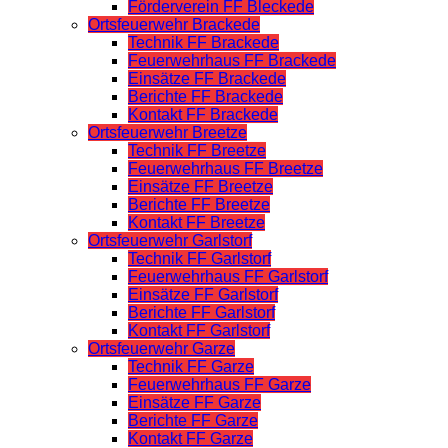
Förderverein FF Bleckede
Ortsfeuerwehr Brackede
Technik FF Brackede
Feuerwehrhaus FF Brackede
Einsätze FF Brackede
Berichte FF Brackede
Kontakt FF Brackede
Ortsfeuerwehr Breetze
Technik FF Breetze
Feuerwehrhaus FF Breetze
Einsätze FF Breetze
Berichte FF Breetze
Kontakt FF Breetze
Ortsfeuerwehr Garlstorf
Technik FF Garlstorf
Feuerwehrhaus FF Garlstorf
Einsätze FF Garlstorf
Berichte FF Garlstorf
Kontakt FF Garlstorf
Ortsfeuerwehr Garze
Technik FF Garze
Feuerwehrhaus FF Garze
Einsätze FF Garze
Berichte FF Garze
Kontakt FF Garze