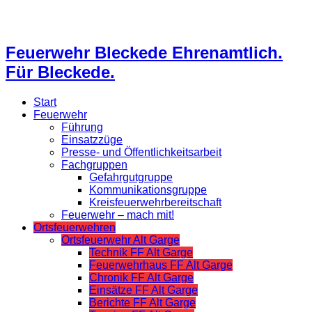
Feuerwehr Bleckede Ehrenamtlich.
Für Bleckede.
Start
Feuerwehr
Führung
Einsatzzüge
Presse- und Öffentlichkeitsarbeit
Fachgruppen
Gefahrgutgruppe
Kommunikationsgruppe
Kreisfeuerwehrbereitschaft
Feuerwehr – mach mit!
Ortsfeuerwehren
Ortsfeuerwehr Alt Garge
Technik FF Alt Garge
Feuerwehrhaus FF Alt Garge
Chronik FF Alt Garge
Einsätze FF Alt Garge
Berichte FF Alt Garge