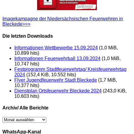
Imagekampagne der Niedersächsischen Feuerwehren in
Bleckede>>>
Die letzten Downloads
Informationen Wettbewerbe 15.09.2024
(1,0 MiB,
10.899 hits)
Informationen Feuerwehrball 13.09.2024
(1,0 MiB,
10.747 hits)
Festprogramm Stadtfeuerwehrtag/ Kreisfeuerwehrtag
2024
(152,4 KiB, 10.552 hits)
Flyer Jugendfeuerwehr Stadt Bleckede
(1,7 MiB,
10.377 hits)
Dienstplan Ortsfeuerwehr Bleckede 2024
(243,0 KiB,
10.603 hits)
Archiv/ Alle Berichte
Archiv/
Alle
Berichte
WhatsApp-Kanal