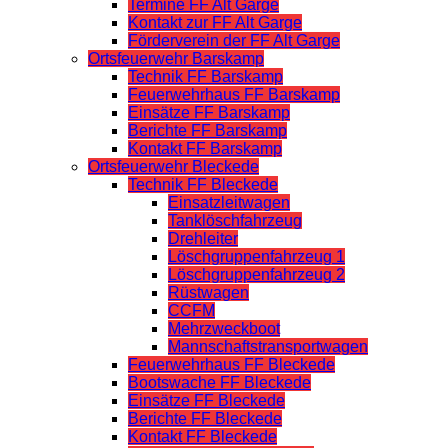
Termine FF Alt Garge
Kontakt zur FF Alt Garge
Förderverein der FF Alt Garge
Ortsfeuerwehr Barskamp
Technik FF Barskamp
Feuerwehrhaus FF Barskamp
Einsätze FF Barskamp
Berichte FF Barskamp
Kontakt FF Barskamp
Ortsfeuerwehr Bleckede
Technik FF Bleckede
Einsatzleitwagen
Tanklöschfahrzeug
Drehleiter
Löschgruppenfahrzeug 1
Löschgruppenfahrzeug 2
Rüstwagen
CCFM
Mehrzweckboot
Mannschaftstransportwagen
Feuerwehrhaus FF Bleckede
Bootswache FF Bleckede
Einsätze FF Bleckede
Berichte FF Bleckede
Kontakt FF Bleckede