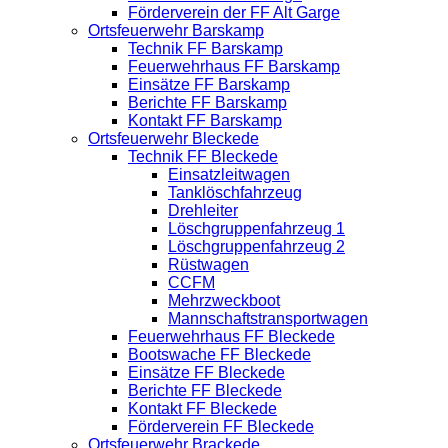
Förderverein der FF Alt Garge
Ortsfeuerwehr Barskamp
Technik FF Barskamp
Feuerwehrhaus FF Barskamp
Einsätze FF Barskamp
Berichte FF Barskamp
Kontakt FF Barskamp
Ortsfeuerwehr Bleckede
Technik FF Bleckede
Einsatzleitwagen
Tanklöschfahrzeug
Drehleiter
Löschgruppenfahrzeug 1
Löschgruppenfahrzeug 2
Rüstwagen
CCFM
Mehrzweckboot
Mannschaftstransportwagen
Feuerwehrhaus FF Bleckede
Bootswache FF Bleckede
Einsätze FF Bleckede
Berichte FF Bleckede
Kontakt FF Bleckede
Förderverein FF Bleckede
Ortsfeuerwehr Brackede