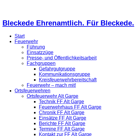
Bleckede Ehrenamtlich. Für Bleckede.
Start
Feuerwehr
Führung
Einsatzzüge
Presse- und Öffentlichkeitsarbeit
Fachgruppen
Gefahrgutgruppe
Kommunikationsgruppe
Kreisfeuerwehrbereitschaft
Feuerwehr – mach mit!
Ortsfeuerwehren
Ortsfeuerwehr Alt Garge
Technik FF Alt Garge
Feuerwehrhaus FF Alt Garge
Chronik FF Alt Garge
Einsätze FF Alt Garge
Berichte FF Alt Garge
Termine FF Alt Garge
Kontakt zur FF Alt Garge