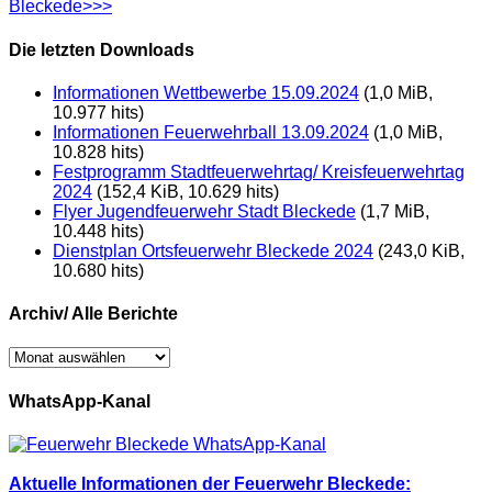
Bleckede>>>
Die letzten Downloads
Informationen Wettbewerbe 15.09.2024
(1,0 MiB,
10.977 hits)
Informationen Feuerwehrball 13.09.2024
(1,0 MiB,
10.828 hits)
Festprogramm Stadtfeuerwehrtag/ Kreisfeuerwehrtag
2024
(152,4 KiB, 10.629 hits)
Flyer Jugendfeuerwehr Stadt Bleckede
(1,7 MiB,
10.448 hits)
Dienstplan Ortsfeuerwehr Bleckede 2024
(243,0 KiB,
10.680 hits)
Archiv/ Alle Berichte
Archiv/
Alle
Berichte
WhatsApp-Kanal
Aktuelle Informationen der Feuerwehr Bleckede: