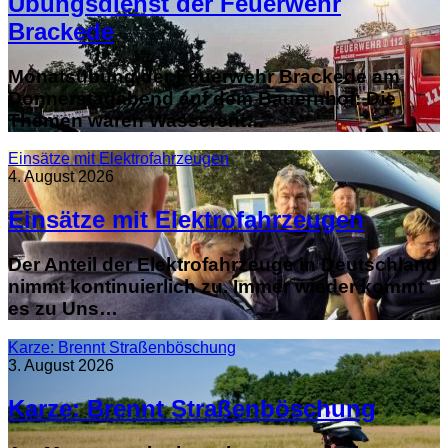
Übungsdienst der Feuerwehr
Brackede
Monatsübung der Feuerwehr Brackede am
Donnerstagabend auf dem Bauernhof: Die
Themen waren Wasserent…
Einsätze mit Elektrofahrzeugen
4. August 2026
Einsätze mit Elektrofahrzeugen
Der Anteil der Elektrofahrzeuge in Deutschland
nimmt kontinuierlich zu. Immer wieder kommt
es zu Uns…
Karze: Brennt Straßenböschung
3. August 2026
Karze: Brennt Straßenböschung