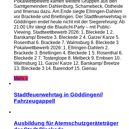
Pokalwettbewerb kamen weitere Gruppen aus den
Samtgemeinden Dahlenburg, Scharnebeck, Ostheide
und Ilmenau dazu. Am Ende siegte Ellringen-Dahlem
vor Brackede und Brietlingen. Der Stadtfeuerwehrtag in
Göddingen endet heute nicht mit der Siegerehrung: Ab
21:00 Uhr steigt die Blaulicht-Party – mit Public-
Viewing. Stadtwettbewerb 2026: 1. Bleckede 1 2.
Barskamp/ Breetze 3. Bleckede 2 4. Garze/ Karze 5.
Rosenthal 6. Brackede 7. Walmsburg 8. Bleckede 3
Pokalwettbewerb 2026: 1. Ellringen-Dahlem 2.
Brackede 3. Brietlingen 4. Bleckede 1 5. Rosenthal 6.
Bleckede 2 7. Tosterglope 8. Melbeck 9. Embsen 10.
Walmsburg 11. Garze/ Karze 12. Barskamp/ Breetze
13. Bleckede 3 14. Barendorf 15. Gienau
Mehr »
Stadtfeuerwehrtag in Göddingen//
Fahrzeugappell
Ausbildung für Atemschutzgeräteträger