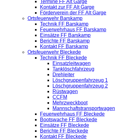
Termine FF Alt Garge
Kontakt zur FF Alt Garge
Förderverein der FF Alt Garge
Ortsfeuerwehr Barskamp
Technik FF Barskamp
Feuerwehrhaus FF Barskamp
Einsätze FF Barskamp
Berichte FF Barskamp
Kontakt FF Barskamp
Ortsfeuerwehr Bleckede
Technik FF Bleckede
Einsatzleitwagen
Tanklöschfahrzeug
Drehleiter
Löschgruppenfahrzeug 1
Löschgruppenfahrzeug 2
Rüstwagen
CCFM
Mehrzweckboot
Mannschaftstransportwagen
Feuerwehrhaus FF Bleckede
Bootswache FF Bleckede
Einsätze FF Bleckede
Berichte FF Bleckede
Kontakt FF Bleckede