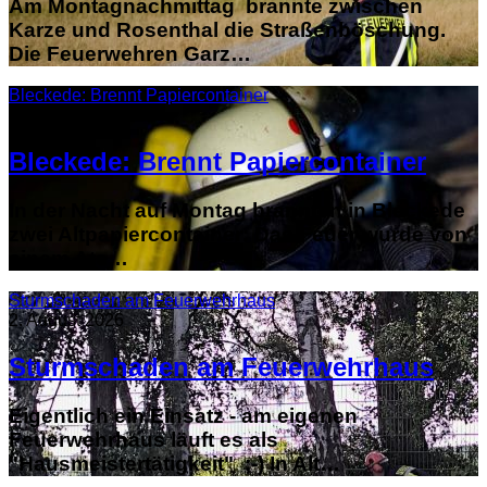
Am Montagnachmittag brannte zwischen
Karze und Rosenthal die Straßenböschung.
Die Feuerwehren Garz…
Bleckede: Brennt Papiercontainer
3. August 2026
Bleckede: Brennt Papiercontainer
In der Nacht auf Montag brannten in Bleckede
zwei Altpapiercontainer: Das Feuer wurde von
einem Ate…
Sturmschaden am Feuerwehrhaus
2. August 2026
Sturmschaden am Feuerwehrhaus
Eigentlich ein Einsatz - am eigenen
Feuerwehrhaus läuft es als
"Hausmeistertätigkeit" ;-) In Alt…