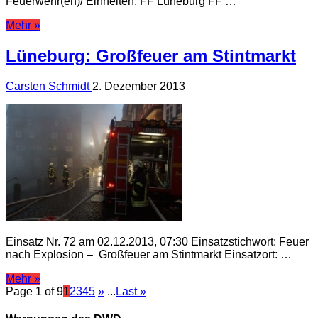
Feuerwehr(en)/ Einheiten: FF Lüneburg FF …
Mehr »
Lüneburg: Großfeuer am Stintmarkt
Carsten Schmidt
2. Dezember 2013
Einsatz Nr. 72 am 02.12.2013, 07:30 Einsatzstichwort: Feuer
nach Explosion – Großfeuer am Stintmarkt Einsatzort: …
Mehr »
Page 1 of 9
1
2
3
4
5
»
...
Last »