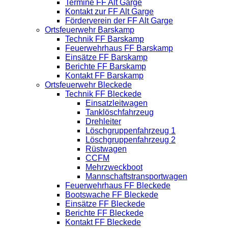
Termine FF Alt Garge
Kontakt zur FF Alt Garge
Förderverein der FF Alt Garge
Ortsfeuerwehr Barskamp
Technik FF Barskamp
Feuerwehrhaus FF Barskamp
Einsätze FF Barskamp
Berichte FF Barskamp
Kontakt FF Barskamp
Ortsfeuerwehr Bleckede
Technik FF Bleckede
Einsatzleitwagen
Tanklöschfahrzeug
Drehleiter
Löschgruppenfahrzeug 1
Löschgruppenfahrzeug 2
Rüstwagen
CCFM
Mehrzweckboot
Mannschaftstransportwagen
Feuerwehrhaus FF Bleckede
Bootswache FF Bleckede
Einsätze FF Bleckede
Berichte FF Bleckede
Kontakt FF Bleckede