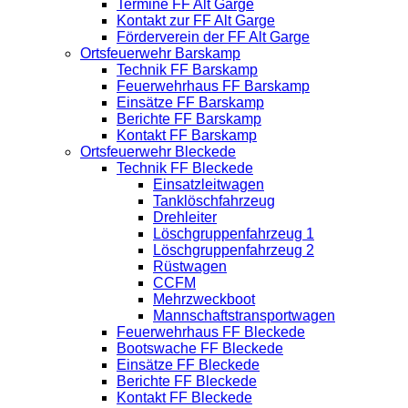
Termine FF Alt Garge
Kontakt zur FF Alt Garge
Förderverein der FF Alt Garge
Ortsfeuerwehr Barskamp
Technik FF Barskamp
Feuerwehrhaus FF Barskamp
Einsätze FF Barskamp
Berichte FF Barskamp
Kontakt FF Barskamp
Ortsfeuerwehr Bleckede
Technik FF Bleckede
Einsatzleitwagen
Tanklöschfahrzeug
Drehleiter
Löschgruppenfahrzeug 1
Löschgruppenfahrzeug 2
Rüstwagen
CCFM
Mehrzweckboot
Mannschaftstransportwagen
Feuerwehrhaus FF Bleckede
Bootswache FF Bleckede
Einsätze FF Bleckede
Berichte FF Bleckede
Kontakt FF Bleckede