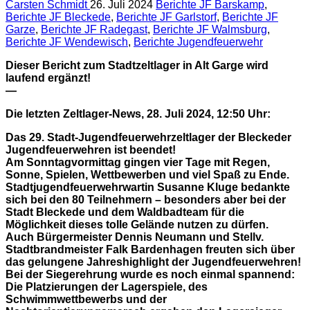
Carsten Schmidt
26. Juli 2024
Berichte JF Barskamp
,
Berichte JF Bleckede
,
Berichte JF Garlstorf
,
Berichte JF
Garze
,
Berichte JF Radegast
,
Berichte JF Walmsburg
,
Berichte JF Wendewisch
,
Berichte Jugendfeuerwehr
Dieser Bericht zum Stadtzeltlager in Alt Garge wird
laufend ergänzt!
—
Die letzten Zeltlager-News, 28. Juli 2024, 12:50 Uhr:
Das 29. Stadt-Jugendfeuerwehrzeltlager der Bleckeder
Jugendfeuerwehren ist beendet!
Am Sonntagvormittag gingen vier Tage mit Regen,
Sonne, Spielen, Wettbewerben und viel Spaß zu Ende.
Stadtjugendfeuerwehrwartin Susanne Kluge bedankte
sich bei den 80 Teilnehmern – besonders aber bei der
Stadt Bleckede und dem Waldbadteam für die
Möglichkeit dieses tolle Gelände nutzen zu dürfen.
Auch Bürgermeister Dennis Neumann und Stellv.
Stadtbrandmeister Falk Bardenhagen freuten sich über
das gelungene Jahreshighlight der Jugendfeuerwehren!
Bei der Siegerehrung wurde es noch einmal spannend:
Die Platzierungen der Lagerspiele, des
Schwimmwettbewerbs und der