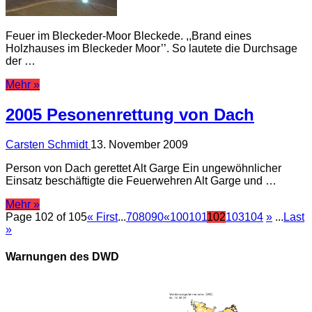
Feuer im Bleckeder-Moor Bleckede. ,,Brand eines
Holzhauses im Bleckeder Moor’’. So lautete die Durchsage
der …
Mehr »
2005 Pesonenrettung von Dach
Carsten Schmidt
13. November 2009
Person von Dach gerettet Alt Garge Ein ungewöhnlicher
Einsatz beschäftigte die Feuerwehren Alt Garge und …
Mehr »
Page 102 of 105
« First
...
70
80
90
«
100
101
102
103
104
»
...
Last
»
Warnungen des DWD