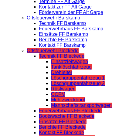
Termine FF Alt Garge
Kontakt zur FF Alt Garge
Förderverein der FF Alt Garge
Ortsfeuerwehr Barskamp
Technik FF Barskamp
Feuerwehrhaus FF Barskamp
Einsätze FF Barskamp
Berichte FF Barskamp
Kontakt FF Barskamp
Ortsfeuerwehr Bleckede
Technik FF Bleckede
Einsatzleitwagen
Tanklöschfahrzeug
Drehleiter
Löschgruppenfahrzeug 1
Löschgruppenfahrzeug 2
Rüstwagen
CCFM
Mehrzweckboot
Mannschaftstransportwagen
Feuerwehrhaus FF Bleckede
Bootswache FF Bleckede
Einsätze FF Bleckede
Berichte FF Bleckede
Kontakt FF Bleckede