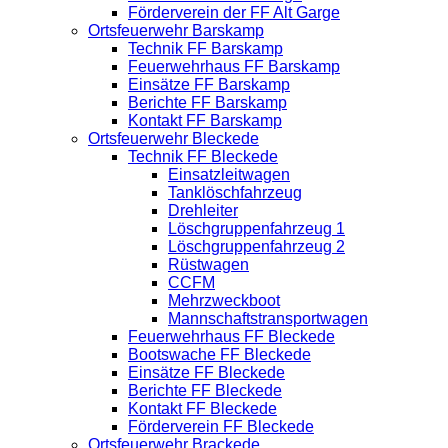
Förderverein der FF Alt Garge
Ortsfeuerwehr Barskamp
Technik FF Barskamp
Feuerwehrhaus FF Barskamp
Einsätze FF Barskamp
Berichte FF Barskamp
Kontakt FF Barskamp
Ortsfeuerwehr Bleckede
Technik FF Bleckede
Einsatzleitwagen
Tanklöschfahrzeug
Drehleiter
Löschgruppenfahrzeug 1
Löschgruppenfahrzeug 2
Rüstwagen
CCFM
Mehrzweckboot
Mannschaftstransportwagen
Feuerwehrhaus FF Bleckede
Bootswache FF Bleckede
Einsätze FF Bleckede
Berichte FF Bleckede
Kontakt FF Bleckede
Förderverein FF Bleckede
Ortsfeuerwehr Brackede