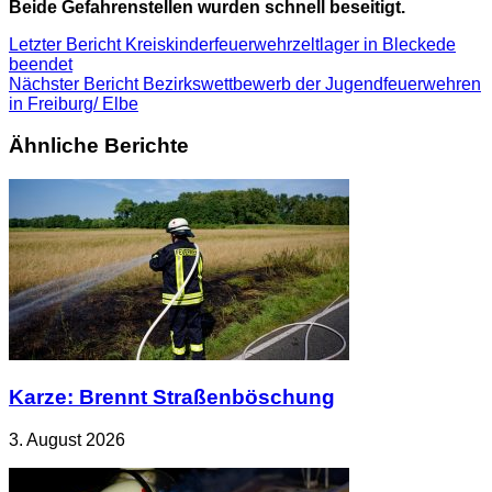
Beide Gefahrenstellen wurden schnell beseitigt
.
Letzter Bericht
Kreiskinderfeuerwehrzeltlager in Bleckede
beendet
Nächster Bericht
Bezirkswettbewerb der Jugendfeuerwehren
in Freiburg/ Elbe
Ähnliche Berichte
Karze: Brennt Straßenböschung
3. August 2026