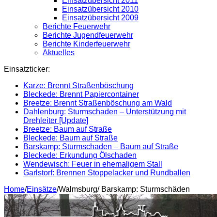
Einsatzübersicht 2011
Einsatzübersicht 2010
Einsatzübersicht 2009
Berichte Feuerwehr
Berichte Jugendfeuerwehr
Berichte Kinderfeuerwehr
Aktuelles
Einsatzticker:
Karze: Brennt Straßenböschung
Bleckede: Brennt Papiercontainer
Breetze: Brennt Straßenböschung am Wald
Dahlenburg: Sturmschaden – Unterstützung mit
Drehleiter [Update]
Breetze: Baum auf Straße
Bleckede: Baum auf Straße
Barskamp: Sturmschaden – Baum auf Straße
Bleckede: Erkundung Ölschaden
Wendewisch: Feuer in ehemaligem Stall
Garlstorf: Brennen Stoppelacker und Rundballen
Home
/
Einsätze
/
Walmsburg/ Barskamp: Sturmschäden