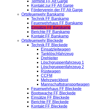
Termine FF Alt Garge
Kontakt zur FF Alt Garge
Förderverein der FF Alt Garge
Ortsfeuerwehr Barskamp
Technik FF Barskamp
Feuerwehrhaus FF Barskamp
Einsätze FF Barskamp
Berichte FF Barskamp
Kontakt FF Barskamp
Ortsfeuerwehr Bleckede
Technik FF Bleckede
Einsatzleitwagen
Tanklöschfahrzeug
Drehleiter
Löschgruppenfahrzeug 1
Löschgruppenfahrzeug 2
Rüstwagen
CCFM
Mehrzweckboot
Mannschaftstransportwagen
Feuerwehrhaus FF Bleckede
Bootswache FF Bleckede
Einsätze FF Bleckede
Berichte FF Bleckede
Kontakt FF Bleckede