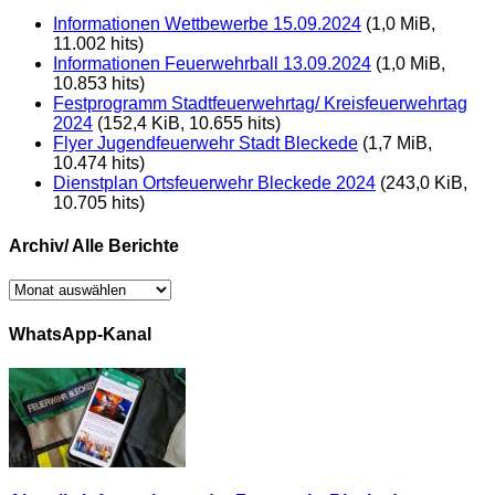
Informationen Wettbewerbe 15.09.2024
(1,0 MiB,
11.002 hits)
Informationen Feuerwehrball 13.09.2024
(1,0 MiB,
10.853 hits)
Festprogramm Stadtfeuerwehrtag/ Kreisfeuerwehrtag
2024
(152,4 KiB, 10.655 hits)
Flyer Jugendfeuerwehr Stadt Bleckede
(1,7 MiB,
10.474 hits)
Dienstplan Ortsfeuerwehr Bleckede 2024
(243,0 KiB,
10.705 hits)
Archiv/ Alle Berichte
Archiv/
Alle
Berichte
WhatsApp-Kanal