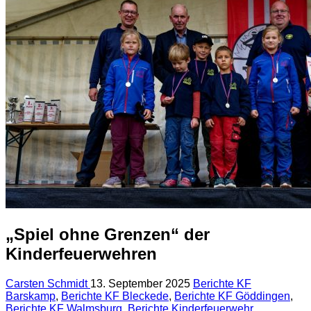
„Spiel ohne Grenzen“ der
Kinderfeuerwehren
Carsten Schmidt
13. September 2025
Berichte KF
Barskamp
,
Berichte KF Bleckede
,
Berichte KF Göddingen
,
Berichte KF Walmsburg
,
Berichte Kinderfeuerwehr