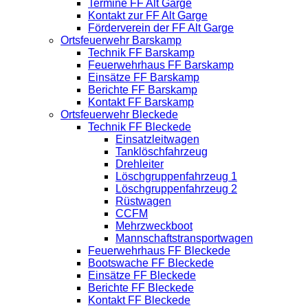
Termine FF Alt Garge
Kontakt zur FF Alt Garge
Förderverein der FF Alt Garge
Ortsfeuerwehr Barskamp
Technik FF Barskamp
Feuerwehrhaus FF Barskamp
Einsätze FF Barskamp
Berichte FF Barskamp
Kontakt FF Barskamp
Ortsfeuerwehr Bleckede
Technik FF Bleckede
Einsatzleitwagen
Tanklöschfahrzeug
Drehleiter
Löschgruppenfahrzeug 1
Löschgruppenfahrzeug 2
Rüstwagen
CCFM
Mehrzweckboot
Mannschaftstransportwagen
Feuerwehrhaus FF Bleckede
Bootswache FF Bleckede
Einsätze FF Bleckede
Berichte FF Bleckede
Kontakt FF Bleckede