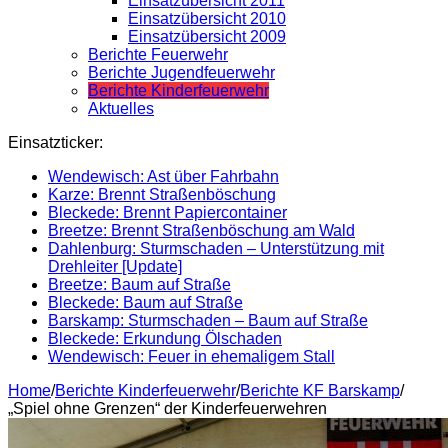
Einsatzübersicht 2011
Einsatzübersicht 2010
Einsatzübersicht 2009
Berichte Feuerwehr
Berichte Jugendfeuerwehr
Berichte Kinderfeuerwehr
Aktuelles
Einsatzticker:
Wendewisch: Ast über Fahrbahn
Karze: Brennt Straßenböschung
Bleckede: Brennt Papiercontainer
Breetze: Brennt Straßenböschung am Wald
Dahlenburg: Sturmschaden – Unterstützung mit
Drehleiter [Update]
Breetze: Baum auf Straße
Bleckede: Baum auf Straße
Barskamp: Sturmschaden – Baum auf Straße
Bleckede: Erkundung Ölschaden
Wendewisch: Feuer in ehemaligem Stall
Home
/
Berichte Kinderfeuerwehr
/
Berichte KF Barskamp
/
„Spiel ohne Grenzen“ der Kinderfeuerwehren