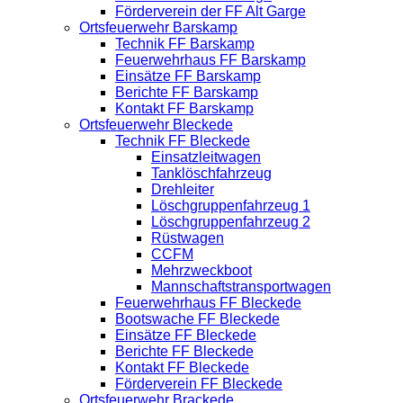
Förderverein der FF Alt Garge
Ortsfeuerwehr Barskamp
Technik FF Barskamp
Feuerwehrhaus FF Barskamp
Einsätze FF Barskamp
Berichte FF Barskamp
Kontakt FF Barskamp
Ortsfeuerwehr Bleckede
Technik FF Bleckede
Einsatzleitwagen
Tanklöschfahrzeug
Drehleiter
Löschgruppenfahrzeug 1
Löschgruppenfahrzeug 2
Rüstwagen
CCFM
Mehrzweckboot
Mannschaftstransportwagen
Feuerwehrhaus FF Bleckede
Bootswache FF Bleckede
Einsätze FF Bleckede
Berichte FF Bleckede
Kontakt FF Bleckede
Förderverein FF Bleckede
Ortsfeuerwehr Brackede