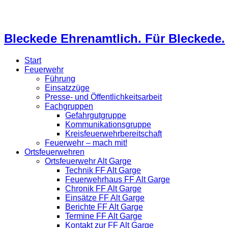
Bleckede Ehrenamtlich. Für Bleckede.
Start
Feuerwehr
Führung
Einsatzzüge
Presse- und Öffentlichkeitsarbeit
Fachgruppen
Gefahrgutgruppe
Kommunikationsgruppe
Kreisfeuerwehrbereitschaft
Feuerwehr – mach mit!
Ortsfeuerwehren
Ortsfeuerwehr Alt Garge
Technik FF Alt Garge
Feuerwehrhaus FF Alt Garge
Chronik FF Alt Garge
Einsätze FF Alt Garge
Berichte FF Alt Garge
Termine FF Alt Garge
Kontakt zur FF Alt Garge