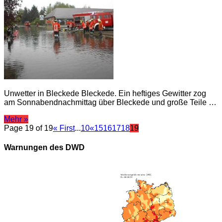
Unwetter in Bleckede Bleckede. Ein heftiges Gewitter zog
am Sonnabendnachmittag über Bleckede und große Teile …
Mehr »
Page 19 of 19
« First
...
10
«
15
16
17
18
19
Warnungen des DWD