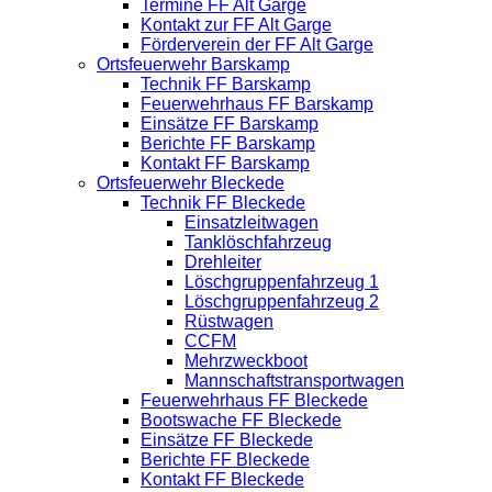
Termine FF Alt Garge
Kontakt zur FF Alt Garge
Förderverein der FF Alt Garge
Ortsfeuerwehr Barskamp
Technik FF Barskamp
Feuerwehrhaus FF Barskamp
Einsätze FF Barskamp
Berichte FF Barskamp
Kontakt FF Barskamp
Ortsfeuerwehr Bleckede
Technik FF Bleckede
Einsatzleitwagen
Tanklöschfahrzeug
Drehleiter
Löschgruppenfahrzeug 1
Löschgruppenfahrzeug 2
Rüstwagen
CCFM
Mehrzweckboot
Mannschaftstransportwagen
Feuerwehrhaus FF Bleckede
Bootswache FF Bleckede
Einsätze FF Bleckede
Berichte FF Bleckede
Kontakt FF Bleckede