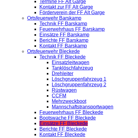
Termine FF Alt Garge
Kontakt zur FF Alt Garge
Förderverein der FF Alt Garge
Ortsfeuerwehr Barskamp
Technik FF Barskamp
Feuerwehrhaus FF Barskamp
Einsätze FF Barskamp
Berichte FF Barskamp
Kontakt FF Barskamp
Ortsfeuerwehr Bleckede
Technik FF Bleckede
Einsatzleitwagen
Tanklöschfahrzeug
Drehleiter
Löschgruppenfahrzeug 1
Löschgruppenfahrzeug 2
Rüstwagen
CCFM
Mehrzweckboot
Mannschaftstransportwagen
Feuerwehrhaus FF Bleckede
Bootswache FF Bleckede
Einsätze FF Bleckede
Berichte FF Bleckede
Kontakt FF Bleckede