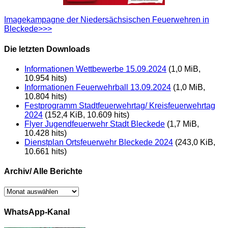
Imagekampagne der Niedersächsischen Feuerwehren in
Bleckede>>>
Die letzten Downloads
Informationen Wettbewerbe 15.09.2024
(1,0 MiB,
10.954 hits)
Informationen Feuerwehrball 13.09.2024
(1,0 MiB,
10.804 hits)
Festprogramm Stadtfeuerwehrtag/ Kreisfeuerwehrtag
2024
(152,4 KiB, 10.609 hits)
Flyer Jugendfeuerwehr Stadt Bleckede
(1,7 MiB,
10.428 hits)
Dienstplan Ortsfeuerwehr Bleckede 2024
(243,0 KiB,
10.661 hits)
Archiv/ Alle Berichte
Archiv/
Alle
Berichte
WhatsApp-Kanal