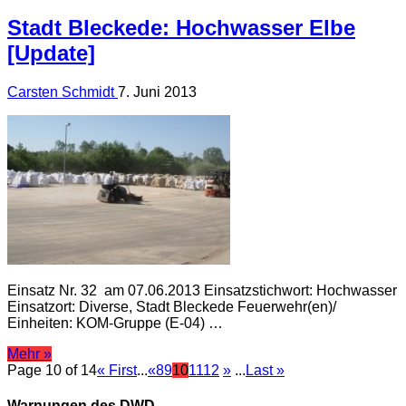
Stadt Bleckede: Hochwasser Elbe
[Update]
Carsten Schmidt
7. Juni 2013
Einsatz Nr. 32 am 07.06.2013 Einsatzstichwort: Hochwasser
Einsatzort: Diverse, Stadt Bleckede Feuerwehr(en)/
Einheiten: KOM-Gruppe (E-04) …
Mehr »
Page 10 of 14
« First
...
«
8
9
10
11
12
»
...
Last »
Warnungen des DWD