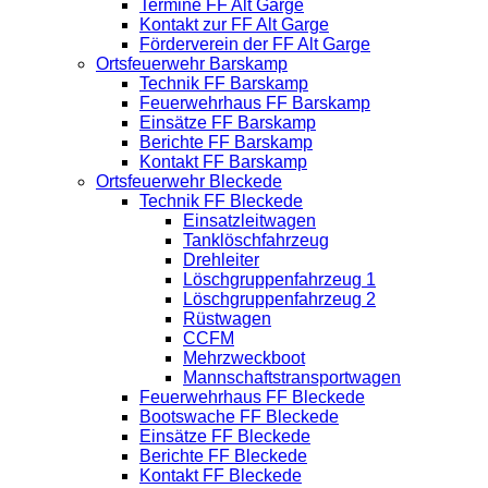
Termine FF Alt Garge
Kontakt zur FF Alt Garge
Förderverein der FF Alt Garge
Ortsfeuerwehr Barskamp
Technik FF Barskamp
Feuerwehrhaus FF Barskamp
Einsätze FF Barskamp
Berichte FF Barskamp
Kontakt FF Barskamp
Ortsfeuerwehr Bleckede
Technik FF Bleckede
Einsatzleitwagen
Tanklöschfahrzeug
Drehleiter
Löschgruppenfahrzeug 1
Löschgruppenfahrzeug 2
Rüstwagen
CCFM
Mehrzweckboot
Mannschaftstransportwagen
Feuerwehrhaus FF Bleckede
Bootswache FF Bleckede
Einsätze FF Bleckede
Berichte FF Bleckede
Kontakt FF Bleckede