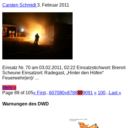
Carsten Schmidt
3. Februar 2011
Einsatz Nr. 70 am 03.02.2011, 02:22 Einsatzstichwort: Brennt
Scheune Einsatzort: Radegast, „Hinter den Höfen“
Feuerwehr(en)/ …
Mehr »
Page 89 of 105
« First
...
60
70
80
«
87
88
89
90
91
»
100
...
Last »
Warnungen des DWD