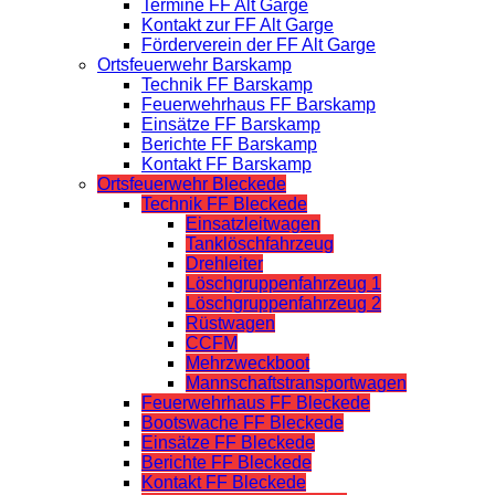
Termine FF Alt Garge
Kontakt zur FF Alt Garge
Förderverein der FF Alt Garge
Ortsfeuerwehr Barskamp
Technik FF Barskamp
Feuerwehrhaus FF Barskamp
Einsätze FF Barskamp
Berichte FF Barskamp
Kontakt FF Barskamp
Ortsfeuerwehr Bleckede
Technik FF Bleckede
Einsatzleitwagen
Tanklöschfahrzeug
Drehleiter
Löschgruppenfahrzeug 1
Löschgruppenfahrzeug 2
Rüstwagen
CCFM
Mehrzweckboot
Mannschaftstransportwagen
Feuerwehrhaus FF Bleckede
Bootswache FF Bleckede
Einsätze FF Bleckede
Berichte FF Bleckede
Kontakt FF Bleckede