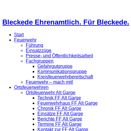
Bleckede Ehrenamtlich. Für Bleckede.
Start
Feuerwehr
Führung
Einsatzzüge
Presse- und Öffentlichkeitsarbeit
Fachgruppen
Gefahrgutgruppe
Kommunikationsgruppe
Kreisfeuerwehrbereitschaft
Feuerwehr – mach mit!
Ortsfeuerwehren
Ortsfeuerwehr Alt Garge
Technik FF Alt Garge
Feuerwehrhaus FF Alt Garge
Chronik FF Alt Garge
Einsätze FF Alt Garge
Berichte FF Alt Garge
Termine FF Alt Garge
Kontakt zur FF Alt Garge