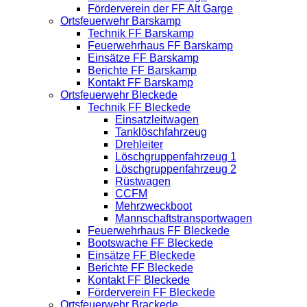
Förderverein der FF Alt Garge
Ortsfeuerwehr Barskamp
Technik FF Barskamp
Feuerwehrhaus FF Barskamp
Einsätze FF Barskamp
Berichte FF Barskamp
Kontakt FF Barskamp
Ortsfeuerwehr Bleckede
Technik FF Bleckede
Einsatzleitwagen
Tanklöschfahrzeug
Drehleiter
Löschgruppenfahrzeug 1
Löschgruppenfahrzeug 2
Rüstwagen
CCFM
Mehrzweckboot
Mannschaftstransportwagen
Feuerwehrhaus FF Bleckede
Bootswache FF Bleckede
Einsätze FF Bleckede
Berichte FF Bleckede
Kontakt FF Bleckede
Förderverein FF Bleckede
Ortsfeuerwehr Brackede