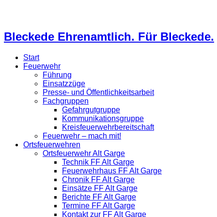
Bleckede Ehrenamtlich. Für Bleckede.
Start
Feuerwehr
Führung
Einsatzzüge
Presse- und Öffentlichkeitsarbeit
Fachgruppen
Gefahrgutgruppe
Kommunikationsgruppe
Kreisfeuerwehrbereitschaft
Feuerwehr – mach mit!
Ortsfeuerwehren
Ortsfeuerwehr Alt Garge
Technik FF Alt Garge
Feuerwehrhaus FF Alt Garge
Chronik FF Alt Garge
Einsätze FF Alt Garge
Berichte FF Alt Garge
Termine FF Alt Garge
Kontakt zur FF Alt Garge