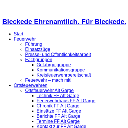
Bleckede Ehrenamtlich. Für Bleckede.
Start
Feuerwehr
Führung
Einsatzzüge
Presse- und Öffentlichkeitsarbeit
Fachgruppen
Gefahrgutgruppe
Kommunikationsgruppe
Kreisfeuerwehrbereitschaft
Feuerwehr – mach mit!
Ortsfeuerwehren
Ortsfeuerwehr Alt Garge
Technik FF Alt Garge
Feuerwehrhaus FF Alt Garge
Chronik FF Alt Garge
Einsätze FF Alt Garge
Berichte FF Alt Garge
Termine FF Alt Garge
Kontakt zur FF Alt Garge