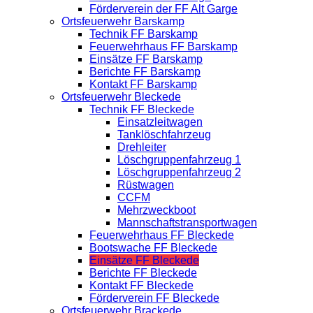
Förderverein der FF Alt Garge
Ortsfeuerwehr Barskamp
Technik FF Barskamp
Feuerwehrhaus FF Barskamp
Einsätze FF Barskamp
Berichte FF Barskamp
Kontakt FF Barskamp
Ortsfeuerwehr Bleckede
Technik FF Bleckede
Einsatzleitwagen
Tanklöschfahrzeug
Drehleiter
Löschgruppenfahrzeug 1
Löschgruppenfahrzeug 2
Rüstwagen
CCFM
Mehrzweckboot
Mannschaftstransportwagen
Feuerwehrhaus FF Bleckede
Bootswache FF Bleckede
Einsätze FF Bleckede
Berichte FF Bleckede
Kontakt FF Bleckede
Förderverein FF Bleckede
Ortsfeuerwehr Brackede