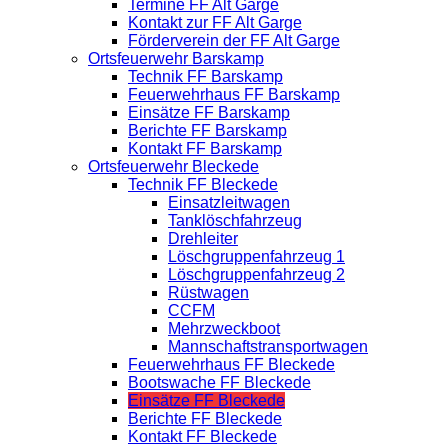
Termine FF Alt Garge
Kontakt zur FF Alt Garge
Förderverein der FF Alt Garge
Ortsfeuerwehr Barskamp
Technik FF Barskamp
Feuerwehrhaus FF Barskamp
Einsätze FF Barskamp
Berichte FF Barskamp
Kontakt FF Barskamp
Ortsfeuerwehr Bleckede
Technik FF Bleckede
Einsatzleitwagen
Tanklöschfahrzeug
Drehleiter
Löschgruppenfahrzeug 1
Löschgruppenfahrzeug 2
Rüstwagen
CCFM
Mehrzweckboot
Mannschaftstransportwagen
Feuerwehrhaus FF Bleckede
Bootswache FF Bleckede
Einsätze FF Bleckede
Berichte FF Bleckede
Kontakt FF Bleckede