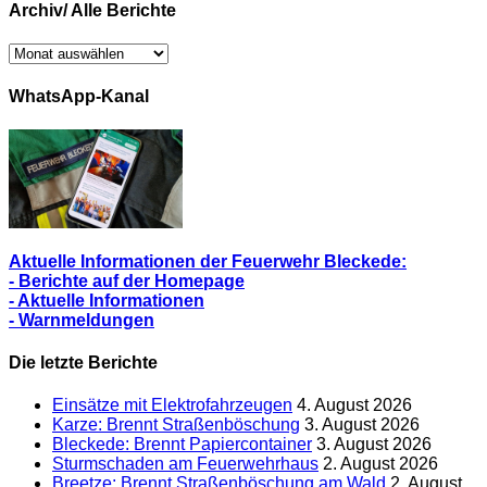
Archiv/ Alle Berichte
Archiv/
Alle
Berichte
WhatsApp-Kanal
Aktuelle Informationen der Feuerwehr Bleckede:
- Berichte auf der Homepage
- Aktuelle Informationen
- Warnmeldungen
Die letzte Berichte
Einsätze mit Elektrofahrzeugen
4. August 2026
Karze: Brennt Straßenböschung
3. August 2026
Bleckede: Brennt Papiercontainer
3. August 2026
Sturmschaden am Feuerwehrhaus
2. August 2026
Breetze: Brennt Straßenböschung am Wald
2. August