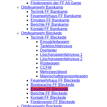
Förderverein der FF Alt Garge
Ortsfeuerwehr Barskamp
Technik FF Barskamp
Feuerwehrhaus FF Barskamp
Einsätze FF Barskamp
Berichte FF Barskamp
Kontakt FF Barskamp
Ortsfeuerwehr Bleckede
Technik FF Bleckede
Einsatzleitwagen
Tanklöschfahrzeug
Drehleiter
Löschgruppenfahrzeug 1
Löschgruppenfahrzeug 2
Rüstwagen
CCFM
Mehrzweckboot
Mannschaftstransportwagen
Feuerwehrhaus FF Bleckede
Bootswache FF Bleckede
Einsätze FF Bleckede
Berichte FF Bleckede
Kontakt FF Bleckede
Förderverein FF Bleckede
Ortsfeuerwehr Brackede