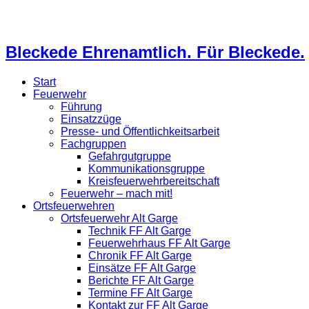
Bleckede Ehrenamtlich. Für Bleckede.
Start
Feuerwehr
Führung
Einsatzzüge
Presse- und Öffentlichkeitsarbeit
Fachgruppen
Gefahrgutgruppe
Kommunikationsgruppe
Kreisfeuerwehrbereitschaft
Feuerwehr – mach mit!
Ortsfeuerwehren
Ortsfeuerwehr Alt Garge
Technik FF Alt Garge
Feuerwehrhaus FF Alt Garge
Chronik FF Alt Garge
Einsätze FF Alt Garge
Berichte FF Alt Garge
Termine FF Alt Garge
Kontakt zur FF Alt Garge