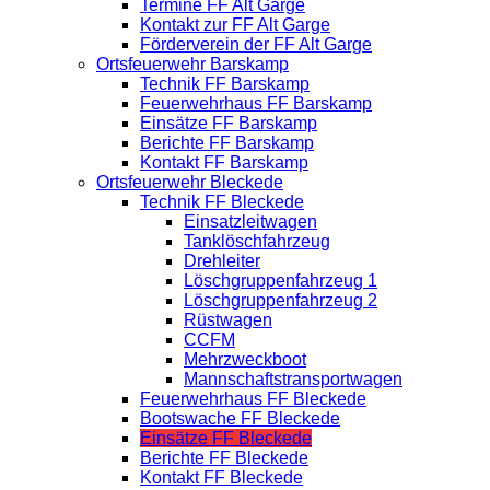
Termine FF Alt Garge
Kontakt zur FF Alt Garge
Förderverein der FF Alt Garge
Ortsfeuerwehr Barskamp
Technik FF Barskamp
Feuerwehrhaus FF Barskamp
Einsätze FF Barskamp
Berichte FF Barskamp
Kontakt FF Barskamp
Ortsfeuerwehr Bleckede
Technik FF Bleckede
Einsatzleitwagen
Tanklöschfahrzeug
Drehleiter
Löschgruppenfahrzeug 1
Löschgruppenfahrzeug 2
Rüstwagen
CCFM
Mehrzweckboot
Mannschaftstransportwagen
Feuerwehrhaus FF Bleckede
Bootswache FF Bleckede
Einsätze FF Bleckede
Berichte FF Bleckede
Kontakt FF Bleckede