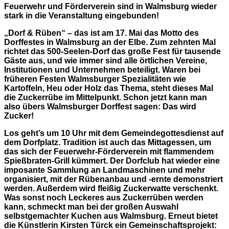
Feuerwehr und Förderverein sind in Walmsburg wieder
stark in die Veranstaltung eingebunden!
„Dorf & Rüben“ – das ist am 17. Mai das Motto des
Dorffestes in Walmsburg an der Elbe. Zum zehnten Mal
richtet das 500-Seelen-Dorf das große Fest für tausende
Gäste aus, und wie immer sind alle örtlichen Vereine,
Institutionen und Unternehmen beteiligt. Waren bei
früheren Festen Walmsburger Spezialitäten wie
Kartoffeln, Heu oder Holz das Thema, steht dieses Mal
die Zuckerrübe im Mittelpunkt. Schon jetzt kann man
also übers Walmsburger Dorffest sagen: Das wird
Zucker!
Los geht’s um 10 Uhr mit dem Gemeindegottesdienst auf
dem Dorfplatz. Tradition ist auch das Mittagessen, um
das sich der Feuerwehr-Förderverein mit flammendem
Spießbraten-Grill kümmert. Der Dorfclub hat wieder eine
imposante Sammlung an Landmaschinen und mehr
organisiert, mit der Rübenanbau und -ernte demonstriert
werden. Außerdem wird fleißig Zuckerwatte verschenkt.
Was sonst noch Leckeres aus Zuckerrüben werden
kann, schmeckt man bei der großen Auswahl
selbstgemachter Kuchen aus Walmsburg. Erneut bietet
die Künstlerin Kirsten Türck ein Gemeinschaftsprojekt: