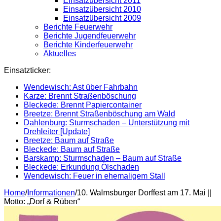
Einsatzübersicht 2011
Einsatzübersicht 2010
Einsatzübersicht 2009
Berichte Feuerwehr
Berichte Jugendfeuerwehr
Berichte Kinderfeuerwehr
Aktuelles
Einsatzticker:
Wendewisch: Ast über Fahrbahn
Karze: Brennt Straßenböschung
Bleckede: Brennt Papiercontainer
Breetze: Brennt Straßenböschung am Wald
Dahlenburg: Sturmschaden – Unterstützung mit
Drehleiter [Update]
Breetze: Baum auf Straße
Bleckede: Baum auf Straße
Barskamp: Sturmschaden – Baum auf Straße
Bleckede: Erkundung Ölschaden
Wendewisch: Feuer in ehemaligem Stall
Home
/
Informationen
/
10. Walmsburger Dorffest am 17. Mai ||
Motto: „Dorf & Rüben“