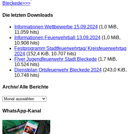
Bleckede>>>
Die letzten Downloads
Informationen Wettbewerbe 15.09.2024
(1,0 MiB,
11.059 hits)
Informationen Feuerwehrball 13.09.2024
(1,0 MiB,
10.908 hits)
Festprogramm Stadtfeuerwehrtag/ Kreisfeuerwehrtag
2024
(152,4 KiB, 10.707 hits)
Flyer Jugendfeuerwehr Stadt Bleckede
(1,7 MiB,
10.524 hits)
Dienstplan Ortsfeuerwehr Bleckede 2024
(243,0 KiB,
10.748 hits)
Archiv/ Alle Berichte
Archiv/
Alle
Berichte
WhatsApp-Kanal