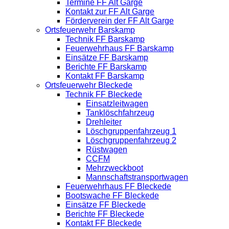
Termine FF Alt Garge
Kontakt zur FF Alt Garge
Förderverein der FF Alt Garge
Ortsfeuerwehr Barskamp
Technik FF Barskamp
Feuerwehrhaus FF Barskamp
Einsätze FF Barskamp
Berichte FF Barskamp
Kontakt FF Barskamp
Ortsfeuerwehr Bleckede
Technik FF Bleckede
Einsatzleitwagen
Tanklöschfahrzeug
Drehleiter
Löschgruppenfahrzeug 1
Löschgruppenfahrzeug 2
Rüstwagen
CCFM
Mehrzweckboot
Mannschaftstransportwagen
Feuerwehrhaus FF Bleckede
Bootswache FF Bleckede
Einsätze FF Bleckede
Berichte FF Bleckede
Kontakt FF Bleckede